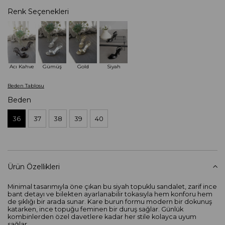
Renk Seçenekleri
Acı Kahve
Gümüş
Gold
Siyah
Beden Tablosu
Beden
36
37
38
39
40
Ürün Özellikleri
Minimal tasarımıyla öne çıkan bu siyah topuklu sandalet, zarif ince
bant detayı ve bilekten ayarlanabilir tokasıyla hem konforu hem
de şıklığı bir arada sunar. Kare burun formu modern bir dokunuş
katarken, ince topuğu feminen bir duruş sağlar. Günlük
kombinlerden özel davetlere kadar her stile kolayca uyum
sağlar.