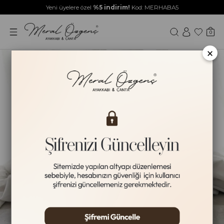
Yeni üyelere özel
%5 indirim!
Kod: MERHABA5
0
×