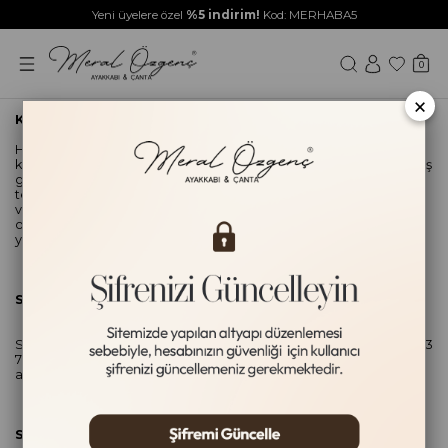
Yeni üyelere özel
%5 indirim!
Kod: MERHABA5
0
×
Kargom ne zaman ulaşır?
Hafta içi 16:00'e kadar verilen siparişler, aynı gün içerisinde
kargoya teslim edilmektedir. Bulunduğunuz lokasyona göre 1-4 iş
günü içerisinde sizlere ulaştırılır. Siparişleriniz kargoya akşam
teslim edilmekte ve akabinde sizlere mail yoluyla bilgi
verilmektedir. Mailinize gelen kargo takip numaranızla, seçmiş
olduğunuz kargo şirketi sayfasından sipariş takibinizi kolaylıkla
yapabilirsiniz.
Siparişimin teslimat adresini değiştirebilir miyim?
Siparişiniz için teslimat adresi değiştirmek isterseniz 0 850 304 23
78 numaralı çağrı merkezimizden veya
[email protected]
mail
adresimizden tarafımıza bildirerek gerçekleştirebilirsiniz.
Siparişim ben adresimde yokken gelmiş.