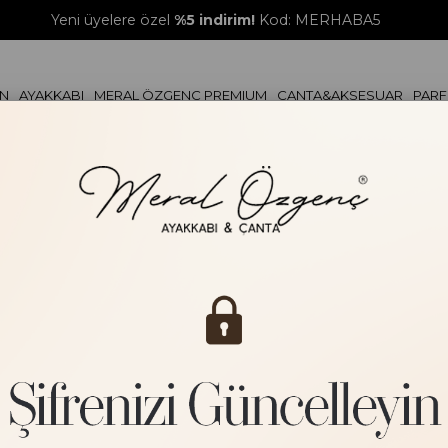
Yeni üyelere özel
%5 indirim!
Kod: MERHABA5
ON
AYAKKABI
MERAL ÖZGENÇ PREMIUM
ÇANTA&AKSESUAR
PAR
TOPUKLU AYAKKABI
ÇANTA
KA
TERLİK
KEMER
ER
LOAFER&BABET
CÜZDAN
SANDALET
SPOR AYAKKABI
ÇİZME
BOT