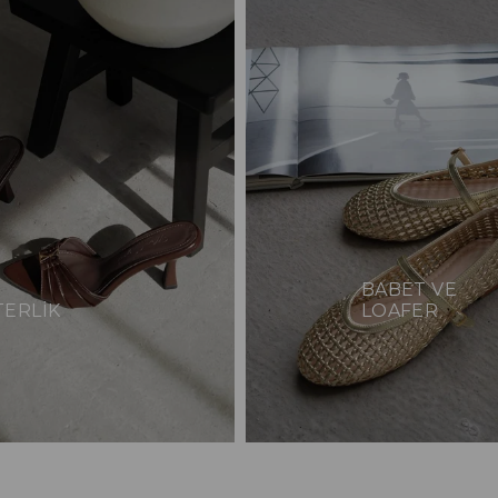
BABET VE
TERLİK
LOAFER