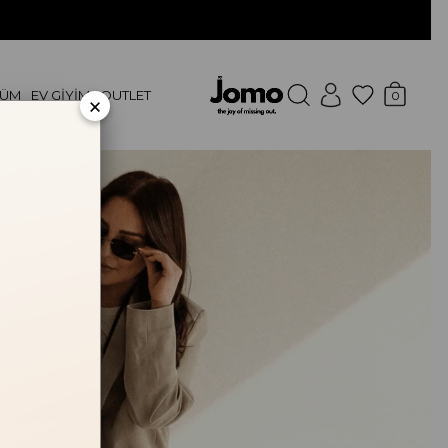
FÜM
EV GİYİM
OUTLET
0
×
DIN PARFÜM
KEK PARFÜM