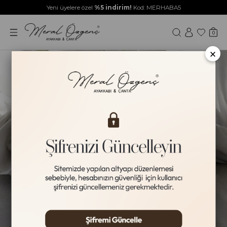
Yeni üyelere özel
%5 indirim!
Kod: MERHABA5
0
×