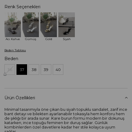
Renk Seçenekleri
Acı Kahve
Gümüş
Gold
Siyah
Beden Tablosu
Beden
36
37
38
39
40
Ürün Özellikleri
Minimal tasarımıyla öne çıkan bu siyah topuklu sandalet, zarif ince
bant detayı ve bilekten ayarlanabilir tokasıyla hem konforu hem
de şıklığı bir arada sunar. Kare burun formu modern bir dokunuş
katarken, ince topuğu feminen bir duruş sağlar. Günlük
kombinlerden özel davetlere kadar her stile kolayca uyum
sağlar.