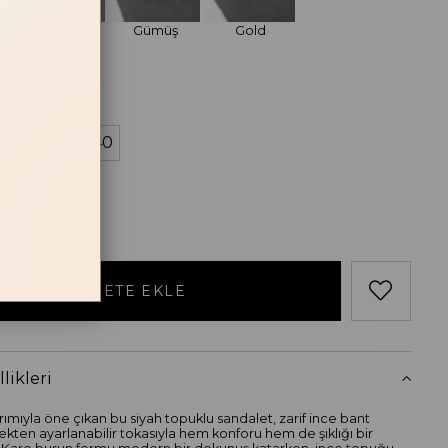
Acı Kahve
Gümüş
Gold
losu
38
39
40
likleri
rımıyla öne çıkan bu siyah topuklu sandalet, zarif ince bant
lekten ayarlanabilir tokasıyla hem konforu hem de şıklığı bir