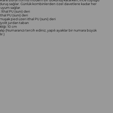
. Kare burun formu modern bir dokunuş katarken, ince topuğu
duruş sağlar. Günlük kombinlerden özel davetlere kadar her
a uyum sağlar.
 İthal PU (suni) deri
İthal PU (suni) deri
muşak ped üzeri ithal PU (suni) deri
iyolit jurdan taban
liği: 10 cm
alıp (Numaranızı tercih ediniz, yapılı ayaklar bir numara büyük
ir.)