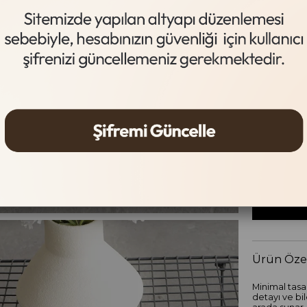
Siyah
Beden Tab
Beden
36
37
Ürün Özel
Minimal tasa
detayı ve bi