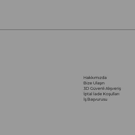
Hakkımızda
Bize Ulaşın
3D Güvenli Alışveriş
İptal İade Koşulları
İş Başvurusu