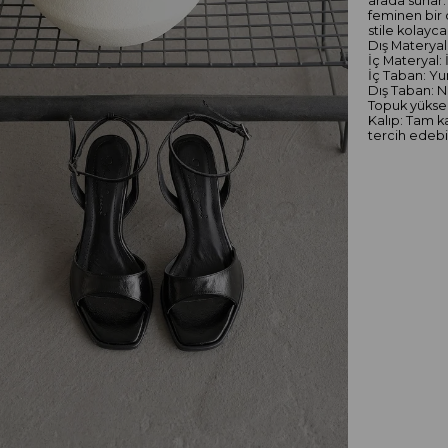
arada sunar
feminen bir 
stile kolayc
Dış Materyal:
İç Materyal: 
İç Taban: Yu
Dış Taban: N
Topuk yüksek
Kalıp: Tam k
tercih edebil