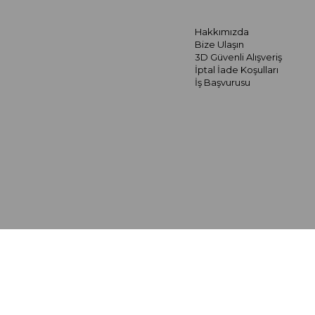
Hakkımızda
Bize Ulaşın
3D Güvenli Alışveriş
İptal İade Koşulları
İş Başvurusu