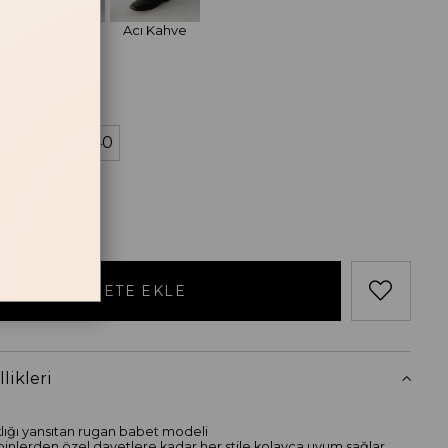
Siyah Rugan
Acı Kahve
losu
38
39
40
likleri
lığı yansıtan rugan babet modeli
nlerden özel davetlere kadar her stile kolayca uyum sağlar.