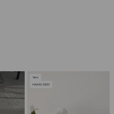
Yeni
Ürün
HAKİKİ DERİ