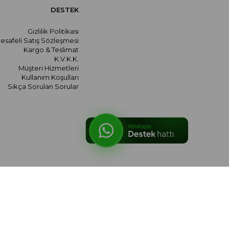
DESTEK
Gizlilik Politikası
esafeli Satış Sözleşmesi
Kargo & Teslimat
K.V.K.K.
Müşteri Hizmetleri
Kullanım Koşulları
Sıkça Sorulan Sorular
© 2026 meralozgenc.com - Tüm hakları saklıdır.