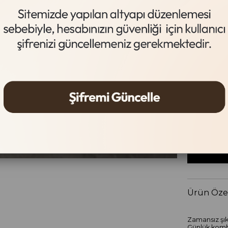
Bordo
Beden Tab
Beden
36
37
Ürün Özel
Zamansız şık
Günlük kombi