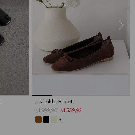
t
Fiyonklu Babet
₺1.699,90
₺1.359,92
+1