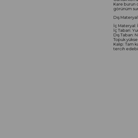
Kare burun d
görünüm suna
Dış Materyal:
İç Materyal: 
İç Taban: Yu
Dış Taban: N
Topuk yüksek
Kalıp: Tam k
tercih edebil