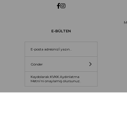
M
E-BÜLTEN
Gönder
Kaydolarak KVKK Aydınlatma
Metni’ni onaylamış olursunuz.