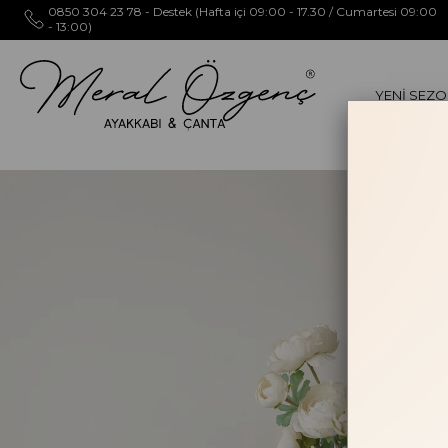
0850 304 23 78 - Destek (Hafta içi 09:00 - 17.30 / Cumartesi 09:00
- 13:00)
YENİ SEZ