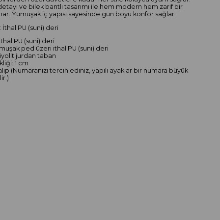
etayı ve bilek bantlı tasarımı ile hem modern hem zarif bir
r. Yumuşak iç yapısı sayesinde gün boyu konfor sağlar.
 İthal PU (suni) deri
İthal PU (suni) deri
muşak ped üzeri ithal PU (suni) deri
iyolit jurdan taban
liği: 1 cm
alıp (Numaranızı tercih ediniz, yapılı ayaklar bir numara büyük
ir.)