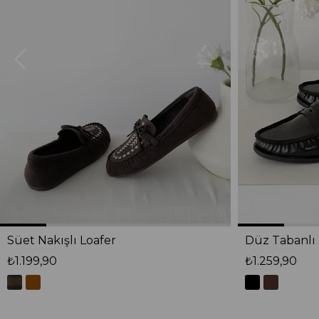
Süet Nakışlı Loafer
Düz Tabanlı 
₺1.199,90
₺1.259,90