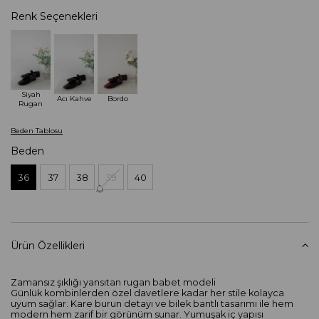
Renk Seçenekleri
Siyah
Acı Kahve
Bordo
Rugan
Beden Tablosu
Beden
36
37
38
39
40
Ürün Özellikleri
Zamansız şıklığı yansıtan rugan babet modeli
Günlük kombinlerden özel davetlere kadar her stile kolayca
uyum sağlar. Kare burun detayı ve bilek bantlı tasarımı ile hem
modern hem zarif bir görünüm sunar. Yumuşak iç yapısı