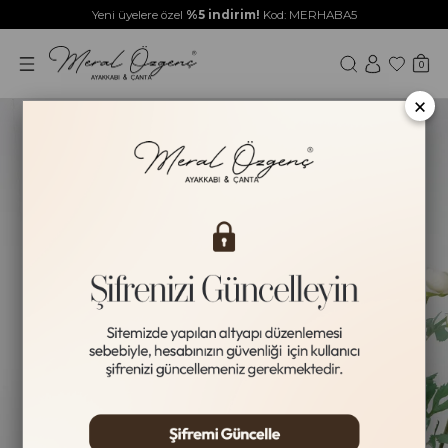
Yeni üyelere özel
%5 indirim!
Kod: MERHABA5
0
×