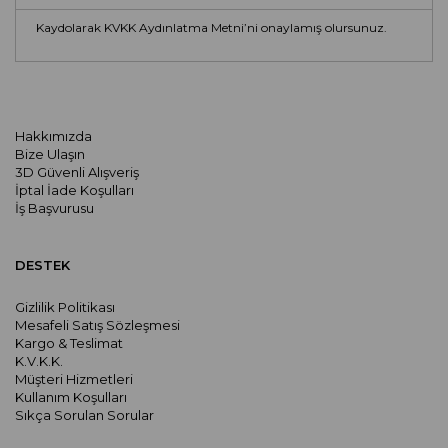
Kaydolarak KVKK Aydınlatma Metni’ni onaylamış olursunuz.
Hakkımızda
Bize Ulaşın
3D Güvenli Alışveriş
İptal İade Koşulları
İş Başvurusu
DESTEK
Gizlilik Politikası
Mesafeli Satış Sözleşmesi
Kargo & Teslimat
K.V.K.K.
Müşteri Hizmetleri
Kullanım Koşulları
Sıkça Sorulan Sorular