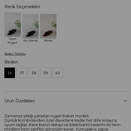
Renk Seçenekleri
Siyah
Acı Kahve
Bordo
Rugan
Beden Tablosu
Beden
36
37
38
39
40
Ürün Özellikleri
Zamansız şıklığı yansıtan rugan babet modeli
Günlük kombinlerden özel davetlere kadar her stile kolayca
uyum sağlar. Kare burun detayı ve bilek bantlı tasarımı ile hem
modern hem zarif bir görünüm sunar. Yumuşak iç yapısı