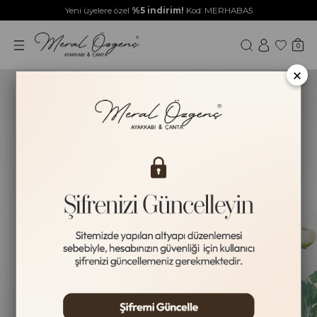
Yeni üyelere özel
%5 indirim!
Kod: MERHABA5
0
×