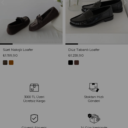
Süet Nakışlı Loafer
Düz Tabanlı Loafer
₺1.199,90
₺1.259,90
3000 TL Üzeri
Stoktan Hızlı
Ücretsiz Kargo
Gönderi
Güvenli Alışveriş
14 Gün İçerisinde