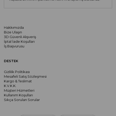
Hakkımızda
Bize Ulaşın
3D Güvenli Alışveriş
İptal İade Koşulları
İş Başvurusu
DESTEK
Gizlilik Politikası
Mesafeli Satış Sözleşmesi
Kargo & Teslimat
K.V.K.K.
Müşteri Hizmetleri
Kullanım Koşulları
Sıkça Sorulan Sorular