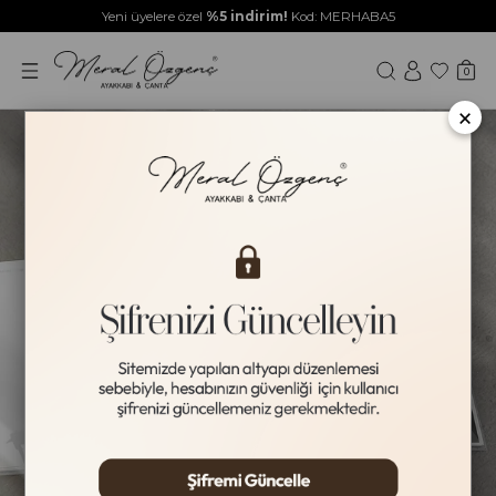
Yeni üyelere özel
%5 indirim!
Kod: MERHABA5
0
×