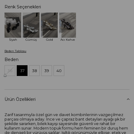
Renk Seçenekleri
Tükendi
Siyah
Gümüş
Gold
Acı Kahve
Beden Tablosu
Beden
36
37
38
39
40
Ürün Özellikleri
Zarif tasarımıyla özel gün ve davet kombinlerinin vazgeçilmez
parçası olmaya aday. İnce ve çapraz bant detayları ayağı şık bir
şekilde sararken, bilek kayışı sayesinde güvenli ve rahat bir
kullanım sunar. Modern topuk formu hem feminen bir duruş hem
de dengeli bir yürüyüş sağlar. Işıltılı görünümüyle elbise, etek ve