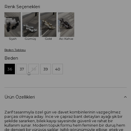
Renk Seçenekleri
Tükendi
Siyah
Gümüş
Gold
Acı Kahve
Beden Tablosu
Beden
36
37
38
39
40
Ürün Özellikleri
Zarif tasarımıyla özel gün ve davet kombinlerinin vazgeçilmez
parçası olmaya aday. İnce ve çapraz bant detayları ayağı şık bir
şekilde sararken, bilek kayışı sayesinde güvenli ve rahat bir
kullanım sunar. Modern topuk formu hem feminen bir duruş hem
de dengeli bir yürüyüş sağlar. Işıltılı görünümüyle elbise, etek ve