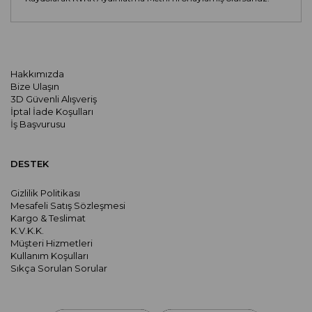
Hakkımızda
Bize Ulaşın
3D Güvenli Alışveriş
İptal İade Koşulları
İş Başvurusu
DESTEK
Gizlilik Politikası
Mesafeli Satış Sözleşmesi
Kargo & Teslimat
K.V.K.K.
Müşteri Hizmetleri
Kullanım Koşulları
Sıkça Sorulan Sorular