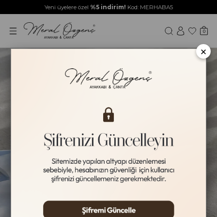
Yeni üyelere özel
%5 indirim!
Kod: MERHABA5
0
×