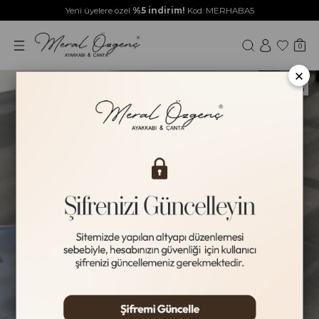
Yeni üyelere özel
%5 indirim!
Kod: MERHABA5
0
×
Yeni Ürün