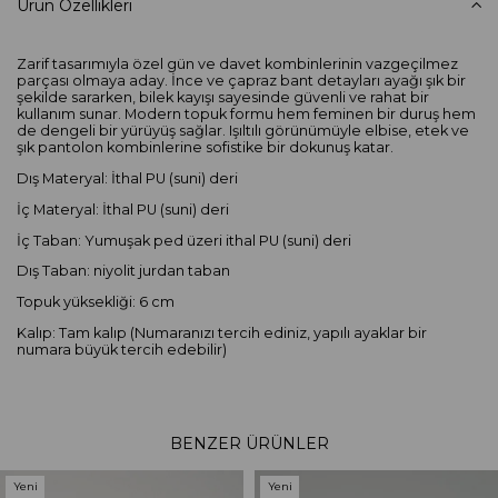
Ürün Özellikleri
Zarif tasarımıyla özel gün ve davet kombinlerinin vazgeçilmez
parçası olmaya aday. İnce ve çapraz bant detayları ayağı şık bir
şekilde sararken, bilek kayışı sayesinde güvenli ve rahat bir
kullanım sunar. Modern topuk formu hem feminen bir duruş hem
de dengeli bir yürüyüş sağlar. Işıltılı görünümüyle elbise, etek ve
şık pantolon kombinlerine sofistike bir dokunuş katar.
Dış Materyal: İthal PU (suni) deri
İç Materyal: İthal PU (suni) deri
İç Taban: Yumuşak ped üzeri ithal PU (suni) deri
Dış Taban: niyolit jurdan taban
Topuk yüksekliği: 6 cm
Kalıp: Tam kalıp (Numaranızı tercih ediniz, yapılı ayaklar bir
numara büyük tercih edebilir)
BENZER ÜRÜNLER
Yeni
Yeni