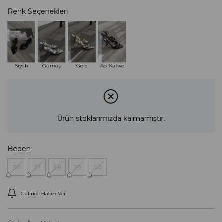
Renk Seçenekleri
Tükendi
Siyah
Gümüş
Gold
Acı Kahve
Ürün stoklarımızda kalmamıştır.
Beden
36
37
38
39
40
Gelince Haber Ver