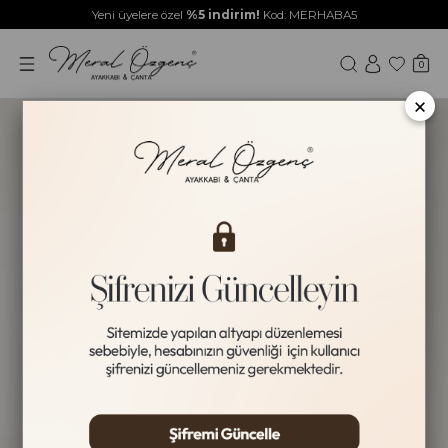
Yeni üyelere özel
%5 indirim!
Kod: MERHABA5
0
×