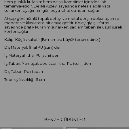
hem günlük kullanım hem de şık kombinler için ideal bir
tamamlayıcıdır. Delikli yüzeyi sayesinde nefes alabilir yapı
sunarken, ayağınızın gün boyu rahat etmesini sağlar.
Ahşap görünümlü topuk detayı ve metal perçin dokunuşları ile
modern ve klasik tarzı bir araya getirir. Kolay giy-çık formu
sayesinde pratik kullanım sunarken, sağlam tabanı ile uzun süreli
konfor sağlar.
Kalıp: Küçük kalıptır (Bir numara büyük tercih ediniz.)
Dış Materyal: İthal PU (suni) deri
İç Materyal: İthal PU (suni) deri
İç Taban: Yumuşak ped üzeri ithal PU (suni) deri
Dış Taban: Poli taban
Topuk yüksekliği: 5 cm
BENZER ÜRÜNLER