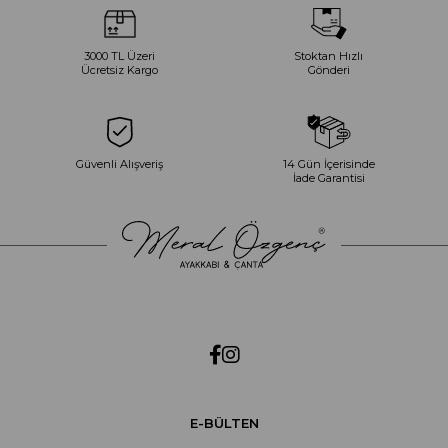
3000 TL Üzeri
Stoktan Hızlı
Ücretsiz Kargo
Gönderi
Güvenli Alışveriş
14 Gün İçerisinde
İade Garantisi
E-BÜLTEN