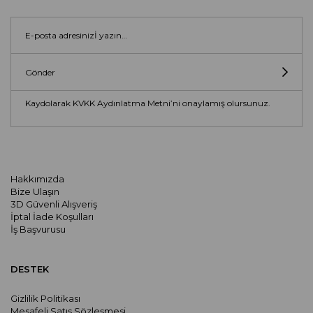
Gönder
Kaydolarak KVKK Aydınlatma Metni’ni onaylamış olursunuz.
Hakkımızda
Bize Ulaşın
3D Güvenli Alışveriş
İptal İade Koşulları
İş Başvurusu
DESTEK
Gizlilik Politikası
Mesafeli Satış Sözleşmesi