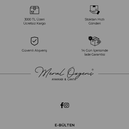
3000 TL Üzeri
Stoktan Hızlı
Ücretsiz Kargo
Gönderi
Güvenli Alışveriş
14 Gün İçerisinde
İade Garantisi
E-BÜLTEN