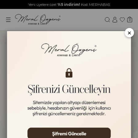
Yeni üyelere özel
%5 indirim!
Kod: MERHABA5
0
×