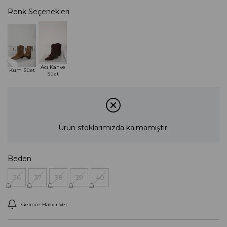
Renk Seçenekleri
Tükendi
Acı Kahve
Kum Süet
Süet
Ürün stoklarımızda kalmamıştır.
Beden
36
37
38
39
40
Gelince Haber Ver