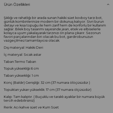
Ürün Özellikleri
Şıklığı ve rahatlığı bir arada sunan hakiki süet kovboy tarzı bot,
günlük kombinlerinize modern bir dokunuş katıyor. Sivri burun
detayı ve kısa topuğu ile hem zarif hem de konforlu bir kullanım
sağlar. Bilek boy tasarımı sayesinde jean, etek ve elbiselerle
kolayca uyum yakalayarak tarzınızı ön plana çıkarır. Sezonun
favori parçalarından biri olacak bu bot, gardırobunuzun
vazgeçilmez tamamlayıcısı olacak.
Dış materyal: Hakiki Deri
İç materyal: Sıcak astar
Taban:Termo Taban
Topuk yüksekliği:6 cm
Taban yüksekliği: 1 cm
Konç (Baldır) Genişliği: 32 cm (37 numara ölöçüsüdür.)
Topuktan yukarı yükseklik: 17 cm (37 numara ölçüsüdür)
Kalıp: Tam kalıptır. ( Buçuklu ve taraklı ayaklar bir numara büyük
tercih edebilirsiniz)
Renk: Acı kahve süet ve Kum Süet