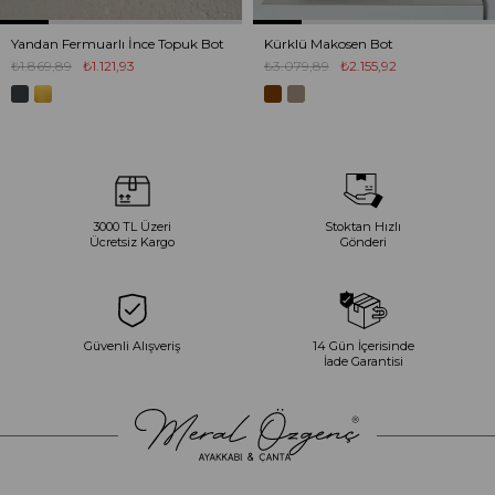
Yandan Fermuarlı İnce Topuk Bot
Kürklü Makosen Bot
₺1.869,89
₺1.121,93
₺3.079,89
₺2.155,92
3000 TL Üzeri
Stoktan Hızlı
Ücretsiz Kargo
Gönderi
Güvenli Alışveriş
14 Gün İçerisinde
İade Garantisi