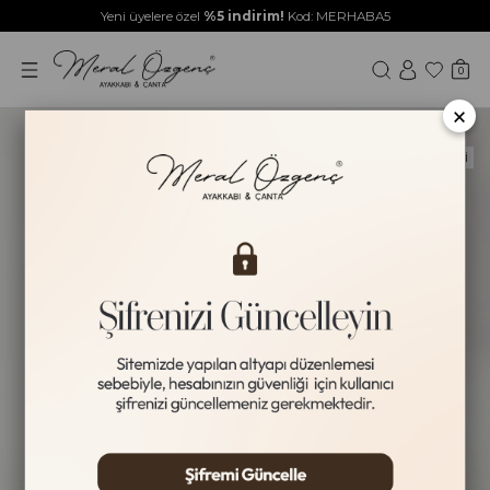
Yeni üyelere özel
%5 indirim!
Kod: MERHABA5
0
×
Yeni Ürün
HAKİKİ DERİ