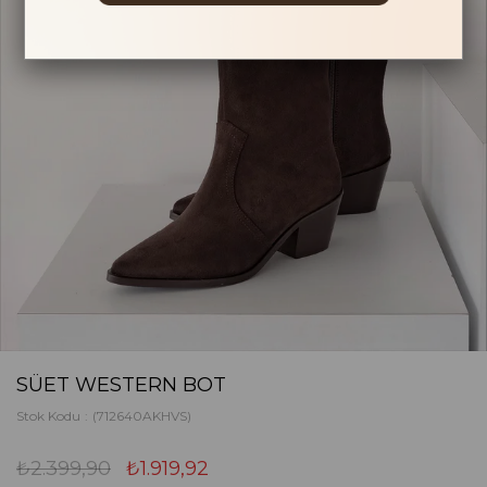
SÜET WESTERN BOT
Stok Kodu
(712640AKHVS)
₺2.399,90
₺1.919,92