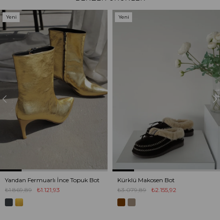
Yeni
Yeni
Ürün
Ürün
Yandan Fermuarlı İnce Topuk Bot
Kürklü Makosen Bot
₺1.869,89
₺1.121,93
₺3.079,89
₺2.155,92