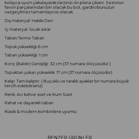
kolayca uyum yakalayarak tarzınızı ön plana çıkarır. Sezonun
favori parçalarından biri olacak bu bot, gardırobunuzun
vazgeçilmez tamamlayıcısı olacak.
Dış materyal: Hakiki Deri
İç materyal: Sıcak astar
Taban:Termo Taban
Topuk yüksekliği:6 cm
Taban yüksekliği: 1 cm
Konç (Baldır) Genişliği: 32 cm (37 numara ölöçüsüdür.)
Topuktan yukarı yükseklik: 17 cm (37 numara ölçüsüdür)
Kalıp: Tam kalıptır. ( Buçuklu ve taraklı ayaklar bir numara büyük
tercih edebilirsiniz)
Renk: Acı kahve süet ve Kum Süet
Rahat ve dayanıklı taban
Klasik & modern kombinlere uyumlu
BENZER ÜRÜNLER