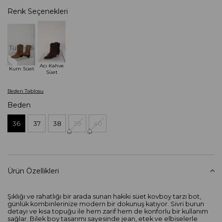
Renk Seçenekleri
Tükendi
Acı Kahve
Kum Süet
Süet
Beden Tablosu
Beden
36
37
38
39
40
Ürün Özellikleri
Şıklığı ve rahatlığı bir arada sunan hakiki süet kovboy tarzı bot,
günlük kombinlerinize modern bir dokunuş katıyor. Sivri burun
detayı ve kısa topuğu ile hem zarif hem de konforlu bir kullanım
sağlar. Bilek boy tasarımı sayesinde jean, etek ve elbiselerle