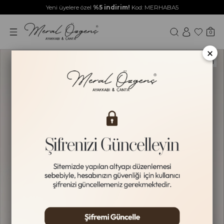
Yeni üyelere özel
%5 indirim!
Kod: MERHABA5
0
×
HAKİKİ DERİ