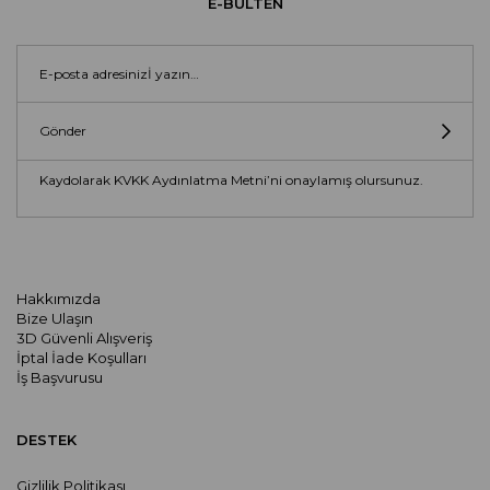
E-BÜLTEN
Gönder
Kaydolarak KVKK Aydınlatma Metni’ni onaylamış olursunuz.
Hakkımızda
Bize Ulaşın
3D Güvenli Alışveriş
İptal İade Koşulları
İş Başvurusu
DESTEK
Gizlilik Politikası