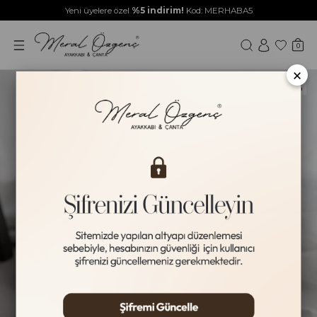
Yeni üyelere özel
%5 indirim!
Kod: MERHABA5
0
×
Yeni Ürün