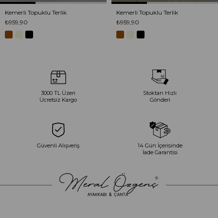
Kemerli Topuklu Terlik
Kemerli Topuklu Terlik
₺959,90
₺959,90
3000 TL Üzeri
Stoktan Hızlı
Ücretsiz Kargo
Gönderi
Güvenli Alışveriş
14 Gün İçerisinde
İade Garantisi