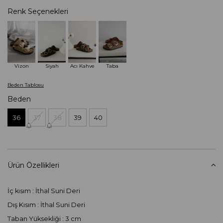
Renk Seçenekleri
Vizon
Siyah
Acı Kahve
Taba
Beden Tablosu
Beden
36
37
38
39
40
Ürün Özellikleri
İç kısım : İthal Suni Deri
Dış Kısım : İthal Suni Deri
Taban Yüksekliği : 3 cm