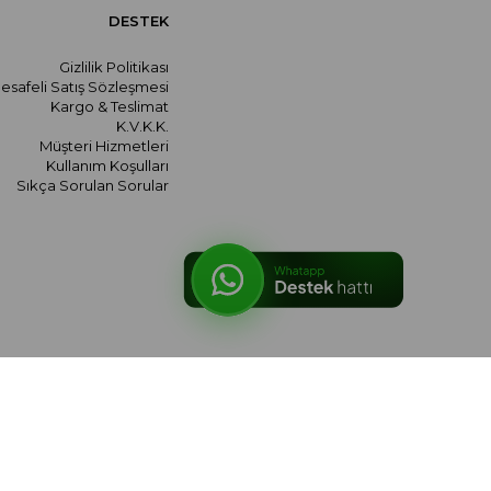
DESTEK
Gizlilik Politikası
esafeli Satış Sözleşmesi
Kargo & Teslimat
K.V.K.K.
Müşteri Hizmetleri
Kullanım Koşulları
Sıkça Sorulan Sorular
© 2026 meralozgenc.com - Tüm hakları saklıdır.