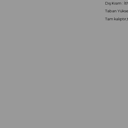
Dış Kısım : İ
Taban Yüksek
Tam kalıptır,