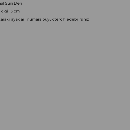
thal Suni Deri
liği : 3 cm
taraklı ayaklar 1 numara büyük tercih edebilirsiniz