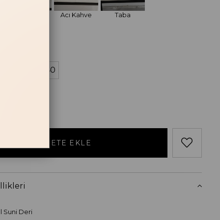
Siyah
Acı Kahve
Taba
losu
38
39
40
likleri
al Suni Deri