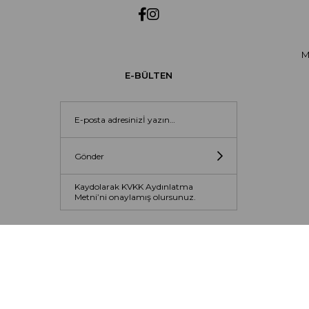
M
E-BÜLTEN
Gönder
Kaydolarak KVKK Aydınlatma
Metni’ni onaylamış olursunuz.