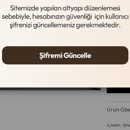
Vizon
Beden Tab
Beden
36
37
Ürün Özel
İç kısım : İth