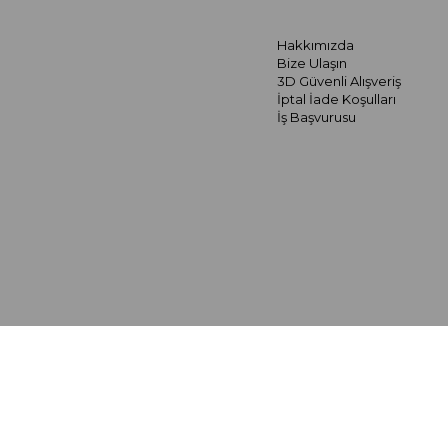
Hakkımızda
Bize Ulaşın
3D Güvenli Alışveriş
İptal İade Koşulları
İş Başvurusu