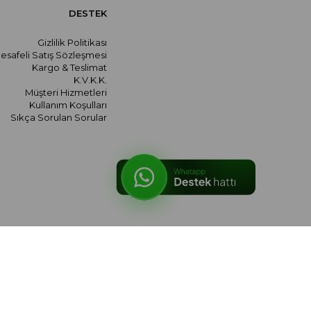
DESTEK
Gizlilik Politikası
esafeli Satış Sözleşmesi
Kargo & Teslimat
K.V.K.K.
Müşteri Hizmetleri
Kullanım Koşulları
Sıkça Sorulan Sorular
© 2026 meralozgenc.com - Tüm hakları saklıdır.