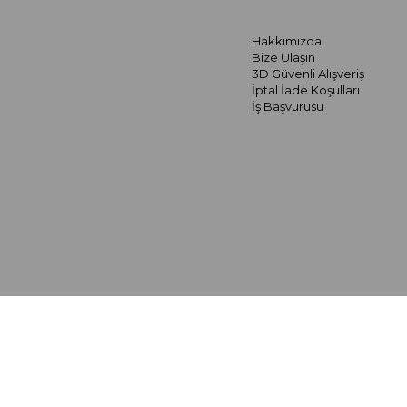
Hakkımızda
Bize Ulaşın
3D Güvenli Alışveriş
İptal İade Koşulları
İş Başvurusu