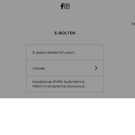
M
E-BÜLTEN
Gönder
Kaydolarak KVKK Aydınlatma
Metni’ni onaylamış olursunuz.