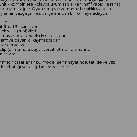
nlük kombinlere kolayca uyum sağlarken, hafif yapısı ile rahat
 deneyimi sağlar. Siyah rengiyle zamansız bir şıklık sunan bu
ylarının vazgeçilmez parçalarından biri olmaya adaydır.
ikleri
l: İthal PU (suni) deri
 İthal PU (suni) deri
Yumuşak ped destekli konfor taban
 Hafif ve dayanıklı kaymaz taban
h ve acı kahve
kalıp (bir numara büyük tercih etmenizi öneririz.)
: 3.5 cm
nım için tasarlanan bu model; şehir hayatında, tatilde ve yaz
 rahatlığı ve şıklığı bir arada sunar.