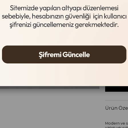
Acı Kahve
Beden Tab
Beden
36
37
Ürün Özel
Modern ve sa
yapısı ve yu