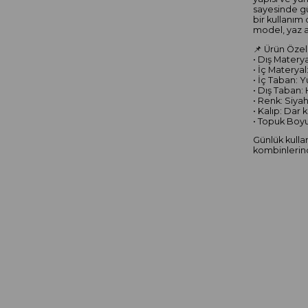
sayesinde gü
bir kullanım
model, yaz a
📌 Ürün Özell
• Dış Materya
• İç Materyal:
• İç Taban: 
• Dış Taban:
• Renk: Siya
• Kalıp: Dar 
• Topuk Boyu
Günlük kulla
kombinlerinde