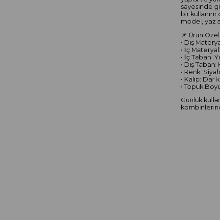
sayesinde gü
bir kullanım
model, yaz a
📌 Ürün Özell
• Dış Materya
• İç Materyal:
• İç Taban: 
• Dış Taban:
• Renk: Siya
• Kalıp: Dar 
• Topuk Boyu
Günlük kulla
kombinlerinde