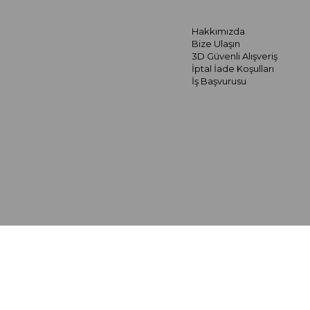
Hakkımızda
Bize Ulaşın
3D Güvenli Alışveriş
İptal İade Koşulları
İş Başvurusu