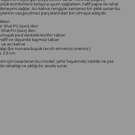
nlük kombinlere kolayca uyum sağlarken, hafif yapısı ile rahat
 deneyimi sağlar. Acı kahve rengiyle zamansız bir şıklık sunan bu
ylarının vazgeçilmez parçalarından biri olmaya adaydır.
ikleri
l: İthal PU (suni) deri
 İthal PU (suni) deri
Yumuşak ped destekli konfor taban
 Hafif ve dayanıklı kaymaz taban
h ve acı kahve
kalıp (bir numara büyük tercih etmenizi öneririz.)
: 3.5 cm
nım için tasarlanan bu model; şehir hayatında, tatilde ve yaz
 rahatlığı ve şıklığı bir arada sunar.