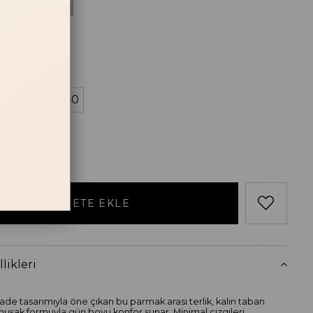
Siyah
losu
38
39
40
likleri
de tasarımıyla öne çıkan bu parmak arası terlik, kalın taban
muşak formuyla gün boyu konfor sunar. Minimal çizgileri