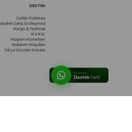
DESTEK
Gizlilik Politikası
esafeli Satış Sözleşmesi
Kargo & Teslimat
K.V.K.K.
Müşteri Hizmetleri
Kullanım Koşulları
Sıkça Sorulan Sorular
© 2026 meralozgenc.com - Tüm hakları saklıdır.