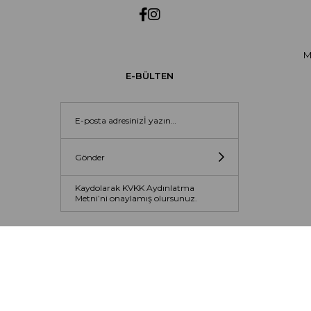
M
E-BÜLTEN
Gönder
Kaydolarak KVKK Aydınlatma
Metni’ni onaylamış olursunuz.