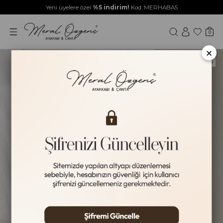
Yeni üyelere özel
%5 indirim!
Kod: MERHABA5
0
×
Yeni Ürün