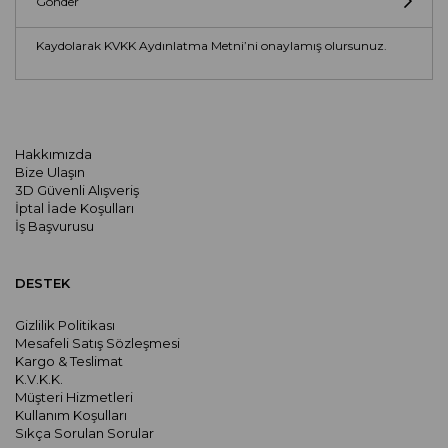
Gönder
Kaydolarak KVKK Aydınlatma Metni’ni onaylamış olursunuz.
Hakkımızda
Bize Ulaşın
3D Güvenli Alışveriş
İptal İade Koşulları
İş Başvurusu
DESTEK
Gizlilik Politikası
Mesafeli Satış Sözleşmesi
Kargo & Teslimat
K.V.K.K.
Müşteri Hizmetleri
Kullanım Koşulları
Sıkça Sorulan Sorular