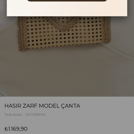
HASIR ZARF MODEL ÇANTA
Stok Kodu
(241098HV)
₺1.169,90