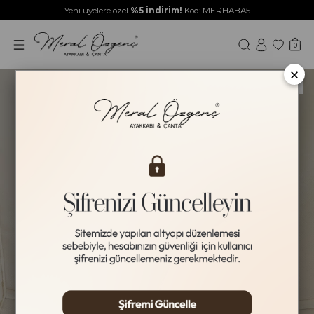
Yeni üyelere özel
%5 indirim!
Kod: MERHABA5
0
×
Yeni Ürün