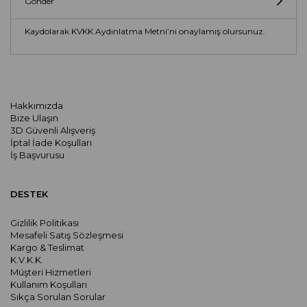
Gönder
Kaydolarak KVKK Aydınlatma Metni’ni onaylamış olursunuz.
Hakkımızda
Bize Ulaşın
3D Güvenli Alışveriş
İptal İade Koşulları
İş Başvurusu
DESTEK
Gizlilik Politikası
Mesafeli Satış Sözleşmesi
Kargo & Teslimat
K.V.K.K.
Müşteri Hizmetleri
Kullanım Koşulları
Sıkça Sorulan Sorular