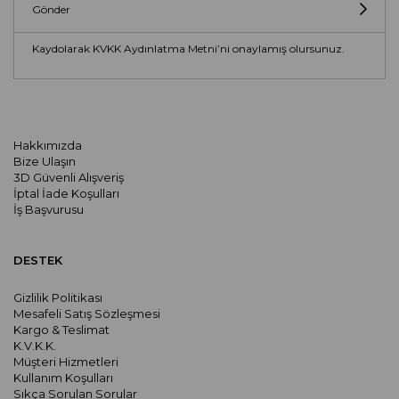
Gönder
Kaydolarak KVKK Aydınlatma Metni’ni onaylamış olursunuz.
Hakkımızda
Bize Ulaşın
3D Güvenli Alışveriş
İptal İade Koşulları
İş Başvurusu
DESTEK
Gizlilik Politikası
Mesafeli Satış Sözleşmesi
Kargo & Teslimat
K.V.K.K.
Müşteri Hizmetleri
Kullanım Koşulları
Sıkça Sorulan Sorular