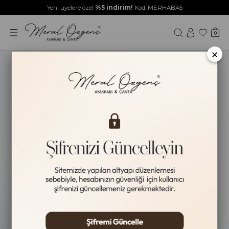
Yeni üyelere özel
%5 indirim!
Kod: MERHABA5
0
×