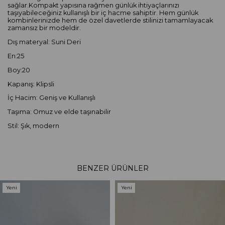
sağlar.Kompakt yapısına rağmen günlük ihtiyaçlarınızı
taşıyabileceğiniz kullanışlı bir iç hacme sahiptir. Hem günlük
kombinlerinizde hem de özel davetlerde stilinizi tamamlayacak
zamansız bir modeldir.
Dış materyal: Suni Deri
En:25
Boy:20
Kapanış: Klipsli
İç Hacim: Geniş ve Kullanışlı
Taşıma: Omuz ve elde taşınabilir
Stil: Şık, modern
BENZER ÜRÜNLER
Yeni
Yeni
Ürün
Ürün