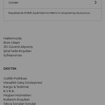
Gönder
Kaydolarak KVKK Aydınlatma Metni’ni onaylamış olursunuz.
Hakkımızda
Bize Ulaşın
3D Güvenli Alışveriş
İptal İade Koşulları
İş Başvurusu
DESTEK
Gizlilik Politikası
Mesafeli Satış Sözleşmesi
Kargo & Teslimat
K.V.K.K.
Müşteri Hizmetleri
Kullanım Koşulları
Sıkça Sorulan Sorular