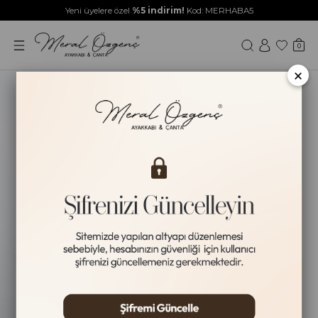
Yeni üyelere özel
%5 indirim!
Kod: MERHABA5
0
×