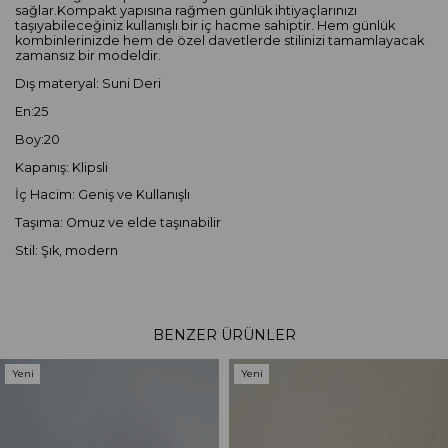
sağlar.Kompakt yapısına rağmen günlük ihtiyaçlarınızı
taşıyabileceğiniz kullanışlı bir iç hacme sahiptir. Hem günlük
kombinlerinizde hem de özel davetlerde stilinizi tamamlayacak
zamansız bir modeldir.
Dış materyal: Suni Deri
En:25
Boy:20
Kapanış: Klipsli
İç Hacim: Geniş ve Kullanışlı
Taşıma: Omuz ve elde taşınabilir
Stil: Şık, modern
BENZER ÜRÜNLER
Yeni
Yeni
Ürün
Ürün