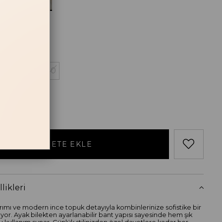
Siyah
losu
38
39
40
likleri
rımı ve modern ince topuk detayıyla kombinlerinize sofistike bir
yor. Ayak bilekten ayarlanabilir bant yapısı sayesinde hem şık