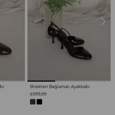
bı
Bilekten Bağlamalı Ayakkabı
₺999,99