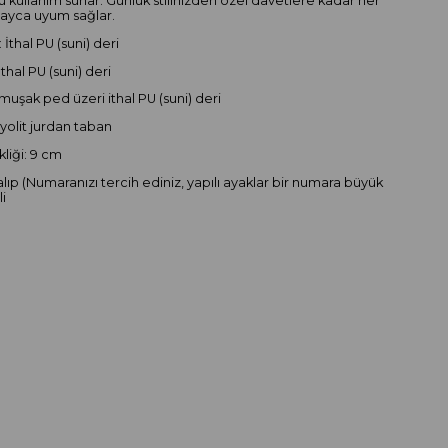
 kullanım sunar. Günlük stilinizden özel davetlere kadar her
ayca uyum sağlar.
 İthal PU (suni) deri
İthal PU (suni) deri
muşak ped üzeri ithal PU (suni) deri
iyolit jurdan taban
liği: 9 cm
alıp (Numaranızı tercih ediniz, yapılı ayaklar bir numara büyük
li