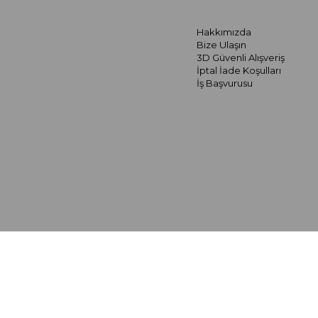
Hakkımızda
Bize Ulaşın
3D Güvenli Alışveriş
İptal İade Koşulları
İş Başvurusu