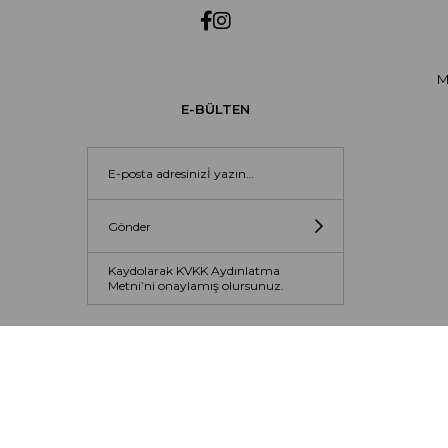
M
E-BÜLTEN
Gönder
Kaydolarak KVKK Aydınlatma
Metni’ni onaylamış olursunuz.