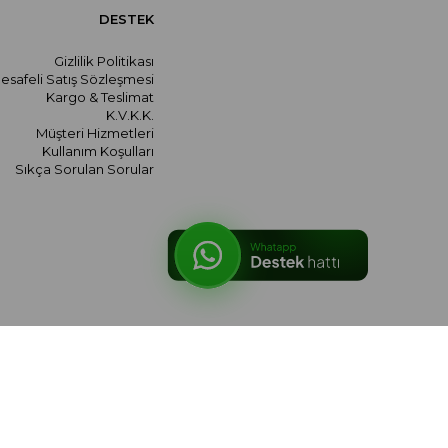
DESTEK
Gizlilik Politikası
esafeli Satış Sözleşmesi
Kargo & Teslimat
K.V.K.K.
Müşteri Hizmetleri
Kullanım Koşulları
Sıkça Sorulan Sorular
© 2026 meralozgenc.com - Tüm hakları saklıdır.