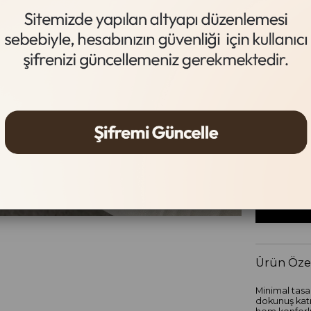
Acı Kahve
Beden Tab
Beden
36
37
Ürün Özel
Minimal tasa
dokunuş katı