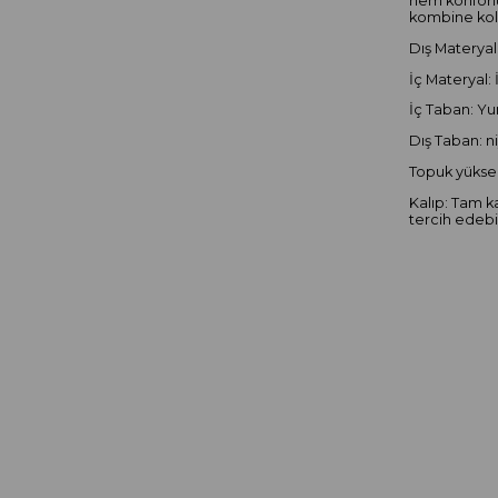
hem konforlu
kombine kol
Dış Materyal:
İç Materyal: 
İç Taban: Yu
Dış Taban: n
Topuk yüksek
Kalıp: Tam k
tercih edebi