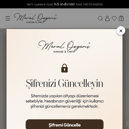
Yeni üyelere özel
%5 indirim!
Kod: MERHABA5
0
×