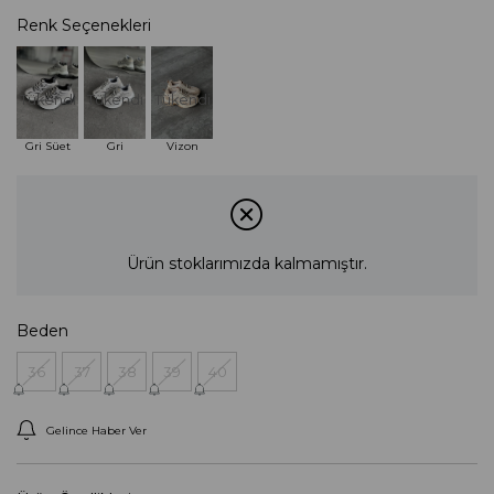
Renk Seçenekleri
Tükendi
Tükendi
Tükendi
Gri Süet
Gri
Vizon
Ürün stoklarımızda kalmamıştır.
Beden
36
37
38
39
40
Gelince Haber Ver