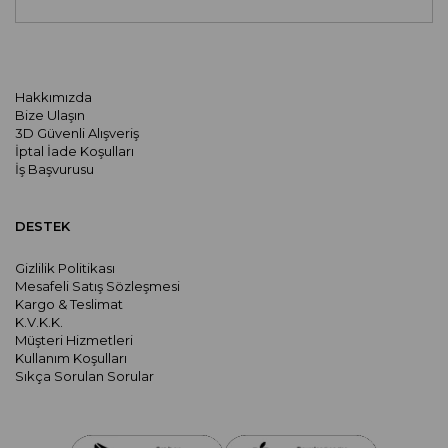
Hakkımızda
Bize Ulaşın
3D Güvenli Alışveriş
İptal İade Koşulları
İş Başvurusu
DESTEK
Gizlilik Politikası
Mesafeli Satış Sözleşmesi
Kargo & Teslimat
K.V.K.K.
Müşteri Hizmetleri
Kullanım Koşulları
Sıkça Sorulan Sorular