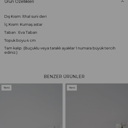
Ürün Özellikleri
Dış Kısım: İthal suni deri
İç Kısım: Kumaş astar
Taban : Eva Taban
Topuk boyu:4 cm
Tam kalıp. (Buçuklu veya taraklı ayaklar 1 numara büyük tercih
ediniz.)
BENZER ÜRÜNLER
Yeni
Yeni
Ürün
Ürün