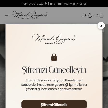
Yeni üyelere özel
%5 indirim!
Kod: MERHABA5
0
×
Yeni Ürün