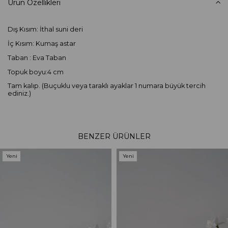
Ürün Özellikleri
Dış Kısım: İthal suni deri
İç Kısım: Kumaş astar
Taban : Eva Taban
Topuk boyu:4 cm
Tam kalıp. (Buçuklu veya taraklı ayaklar 1 numara büyük tercih
ediniz.)
BENZER ÜRÜNLER
Yeni
Yeni
Ürün
Ürün