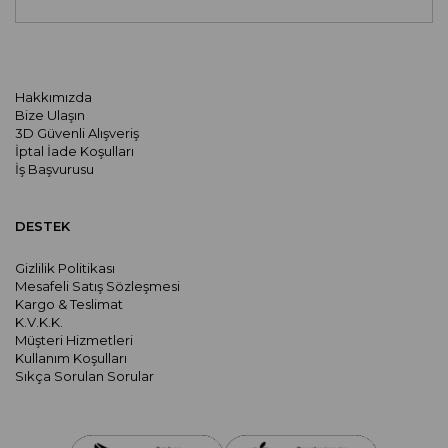
Hakkımızda
Bize Ulaşın
3D Güvenli Alışveriş
İptal İade Koşulları
İş Başvurusu
DESTEK
Gizlilik Politikası
Mesafeli Satış Sözleşmesi
Kargo & Teslimat
K.V.K.K.
Müşteri Hizmetleri
Kullanım Koşulları
Sıkça Sorulan Sorular