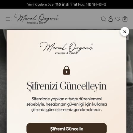
Yeni üyelere özel
%5 indirim!
Kod: MERHABA5
0
×
Yeni Ürün