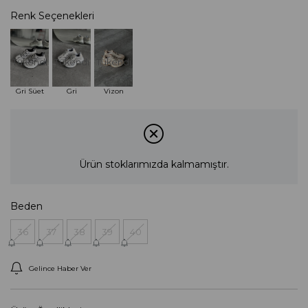
Renk Seçenekleri
Tükendi
Tükendi
Tükendi
Gri Süet
Gri
Vizon
Ürün stoklarımızda kalmamıştır.
Beden
36
37
38
39
40
Gelince Haber Ver