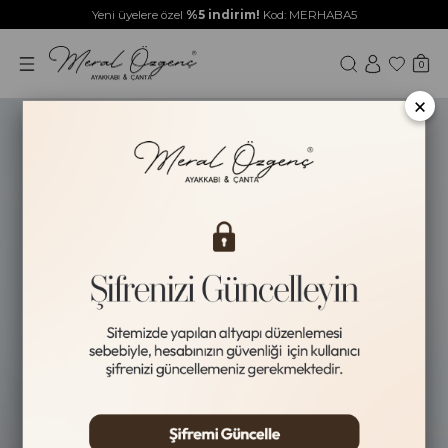
Yeni üyelere özel
%5 indirim!
Kod: MERHABA5
0
×