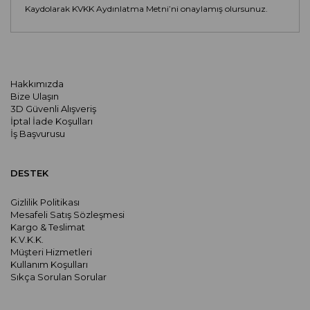
Kaydolarak KVKK Aydınlatma Metni’ni onaylamış olursunuz.
Hakkımızda
Bize Ulaşın
3D Güvenli Alışveriş
İptal İade Koşulları
İş Başvurusu
DESTEK
Gizlilik Politikası
Mesafeli Satış Sözleşmesi
Kargo & Teslimat
K.V.K.K.
Müşteri Hizmetleri
Kullanım Koşulları
Sıkça Sorulan Sorular