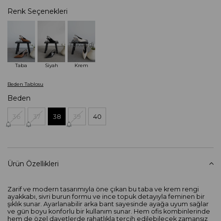
Renk Seçenekleri
Tükendi
Taba
Siyah
Krem
Beden Tablosu
Beden
36
37
38
39
40
Ürün Özellikleri
Zarif ve modern tasarımıyla öne çıkan bu taba ve krem rengi
ayakkabı, sivri burun formu ve ince topuk detayıyla feminen bir
şıklık sunar. Ayarlanabilir arka bant sayesinde ayağa uyum sağlar
ve gün boyu konforlu bir kullanım sunar. Hem ofis kombinlerinde
hem de özel davetlerde rahatlıkla tercih edilebilecek zamansız