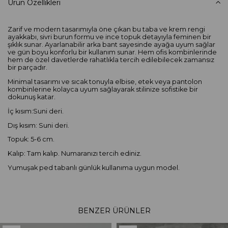
Ürün Özellikleri
Zarif ve modern tasarımıyla öne çıkan bu taba ve krem rengi
ayakkabı, sivri burun formu ve ince topuk detayıyla feminen bir
şıklık sunar. Ayarlanabilir arka bant sayesinde ayağa uyum sağlar
ve gün boyu konforlu bir kullanım sunar. Hem ofis kombinlerinde
hem de özel davetlerde rahatlıkla tercih edilebilecek zamansız
bir parçadır.
Minimal tasarımı ve sıcak tonuyla elbise, etek veya pantolon
kombinlerine kolayca uyum sağlayarak stilinize sofistike bir
dokunuş katar.
İç kısım:Suni deri.
Dış kısım: Suni deri.
Topuk: 5-6 cm.
Kalıp: Tam kalıp. Numaranızı tercih ediniz.
Yumuşak ped tabanlı günlük kullanıma uygun model.
BENZER ÜRÜNLER