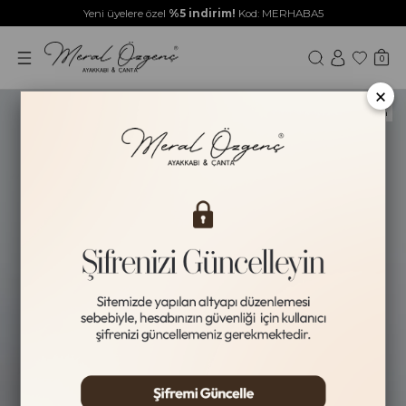
Yeni üyelere özel
%5 indirim!
Kod: MERHABA5
0
×
Yeni Ürün