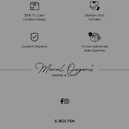
3000 TL Üzeri
Stoktan Hızlı
Ücretsiz Kargo
Gönderi
Güvenli Alışveriş
14 Gün İçerisinde
İade Garantisi
E-BÜLTEN