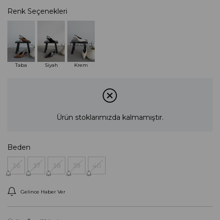
Renk Seçenekleri
Tükendi
Taba
Siyah
Krem
Ürün stoklarımızda kalmamıştır.
Beden
36
37
38
39
40
Gelince Haber Ver