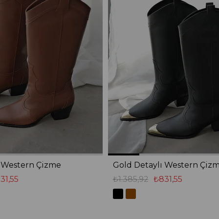
ı Western Çizme
Gold Detaylı Western Çiz
31,55
₺1.385,92
₺831,55