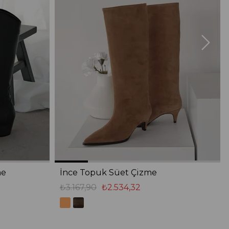
me
İnce Topuk Süet Çizme
₺3.167,90
₺2.534,32