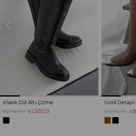
Klasik Diz Altı Çizme
Gold Detayl
₺2.166,89
₺1.300,13
₺1.385,92
₺8