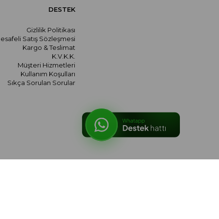
DESTEK
Gizlilik Politikası
esafeli Satış Sözleşmesi
Kargo & Teslimat
K.V.K.K.
Müşteri Hizmetleri
Kullanım Koşulları
Sıkça Sorulan Sorular
© 2026 meralozgenc.com - Tüm hakları saklıdır.