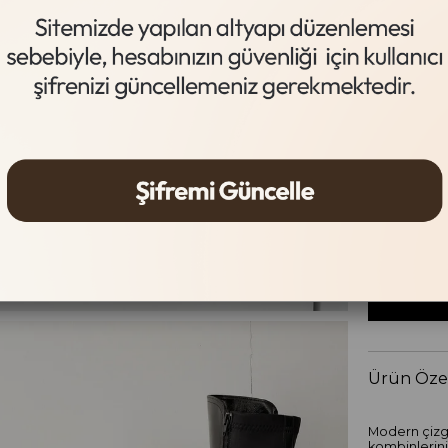
Siyah
Beden Tab
Beden
36
37
Ürün Özel
Modern çizgi
kombinlerini