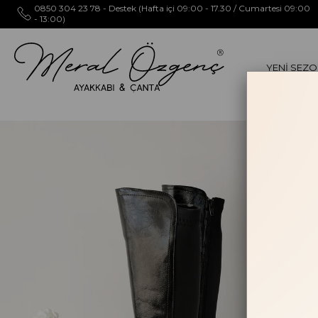
0850 304 23 78 - Destek (Hafta içi 09:00 - 17.30 / Cumartesi 09:00
- 13:00)
YENİ SEZ