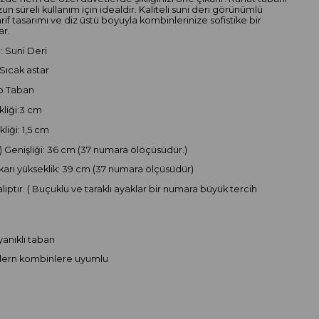
n süreli kullanım için idealdir. Kaliteli suni deri görünümlü
rif tasarımı ve diz üstü boyuyla kombinlerinize sofistike bir
ar.
: Suni Deri
 Sıcak astar
o Taban
liği:3 cm
liği: 1,5 cm
) Genişliği: 36 cm (37 numara ölöçüsüdür.)
arı yükseklik: 39 cm (37 numara ölçüsüdür)
lıptır. ( Buçuklu ve taraklı ayaklar bir numara büyük tercih
)
anıklı taban
dern kombinlere uyumlu