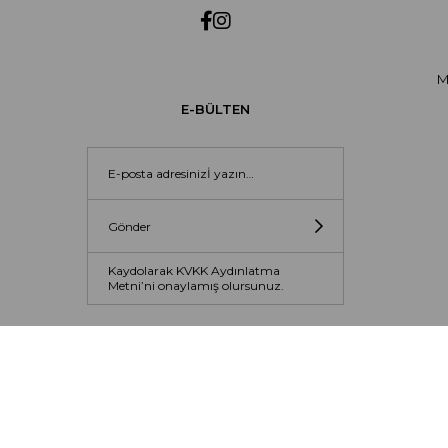
M
E-BÜLTEN
Gönder
Kaydolarak KVKK Aydınlatma
Metni’ni onaylamış olursunuz.