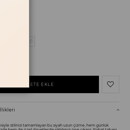
losu
38
39
40
likleri
siyle stilinizi tamamlayan bu siyah uzun çizme, hem günlük
zde hem de özel davetlerde şıklığınızı öne çıkarır. Rahat tabanı