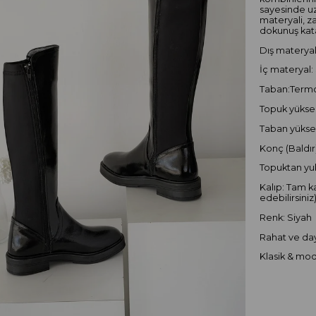
sayesinde uzu
materyali, za
dokunuş kat
Dış materyal
İç materyal:
Taban:Term
Topuk yüksek
Taban yüksek
Konç (Baldır
Topuktan yuk
Kalıp: Tam ka
edebilirsiniz
Renk: Siyah
Rahat ve day
Klasik & mo