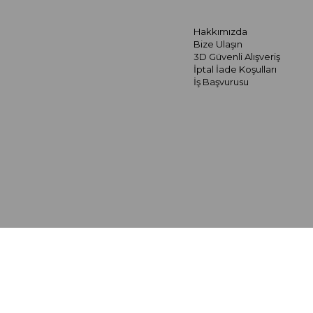
Hakkımızda
Bize Ulaşın
3D Güvenli Alışveriş
İptal İade Koşulları
İş Başvurusu