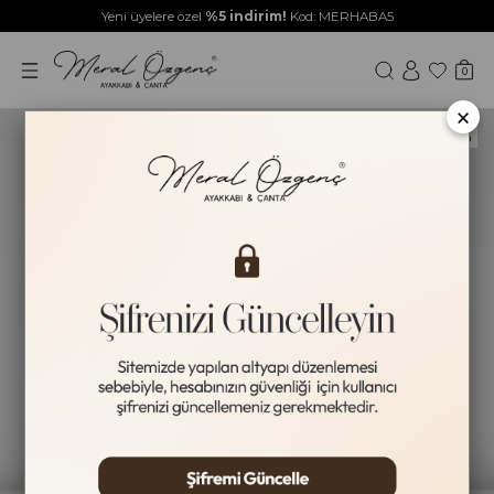
Yeni üyelere özel
%5 indirim!
Kod: MERHABA5
0
×
Yeni Ürün