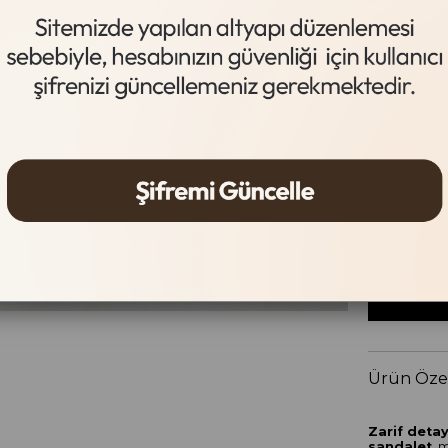
Siyah
Beden Tab
Beden
36
37
Ürün Özel
Zarif detay
sandalet
, 