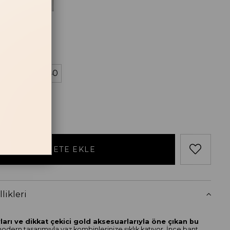
Acı Kahve
losu
38
39
40
likleri
ları ve dikkat çekici gold aksesuarlarıyla öne çıkan bu
modern tasarımıyla yaz kombinlerinize şıklık katıyor. İnce bant