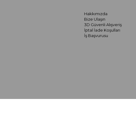
Hakkımızda
Bize Ulaşın
3D Güvenli Alışveriş
İptal İade Koşulları
İş Başvurusu