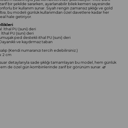
zarif bir şekilde sararken, ayarlanabilir bilek kemeri sayesinde
onforlu bir kullanım sunar. Siyah rengin zamansız şıklığı ve gold
şıltısı, bu modeli günlük kullanımdan özel davetlere kadar her
eal hale getiriyor.
likleri
l: İthal PU (suni) deri
 İthal PU (suni) deri
Yumuşak ped destekli ithal PU (suni) deri
 Dayanıklı ve kaydırmaz taban
h
kalıp (Kendi numaranızı tercih edebilirsiniz.)
u: 2 cm
suar detaylarıyla sade şıklığı tamamlayan bu model, hem günlük
em de özel gün kombinlerinde zarif bir görünüm sunar. 🌿