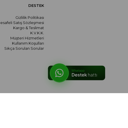
DESTEK
Gizlilik Politikası
esafeli Satış Sözleşmesi
Kargo & Teslimat
K.V.K.K.
Müşteri Hizmetleri
Kullanım Koşulları
Sıkça Sorulan Sorular
© 2026 meralozgenc.com - Tüm hakları saklıdır.