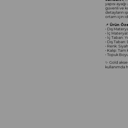
yapısı ayağı 
güvenli ve k
detayların ı
ortam için id
📌
Ürün Özel
• Dış Materya
• İç Materyal:
• İç Taban: 
• Dış Taban:
• Renk: Siya
• Kalıp: Tam 
• Topuk Boy
✨ Gold akse
kullanımda h