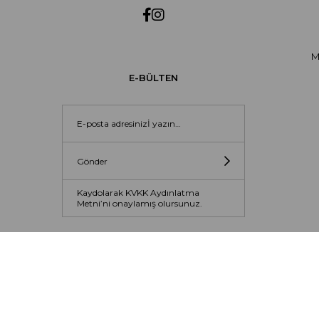
M
E-BÜLTEN
Gönder
Kaydolarak KVKK Aydınlatma
Metni’ni onaylamış olursunuz.