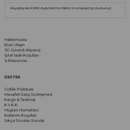
Kaydolarak KVKK Aydınlatma Metni’ni onaylamış olursunuz.
Hakkımızda
Bize Ulaşın
3D Güvenli Alışveriş
İptal İade Koşulları
İş Başvurusu
DESTEK
Gizlilik Politikası
Mesafeli Satış Sözleşmesi
Kargo & Teslimat
K.V.K.K.
Müşteri Hizmetleri
Kullanım Koşulları
Sıkça Sorulan Sorular