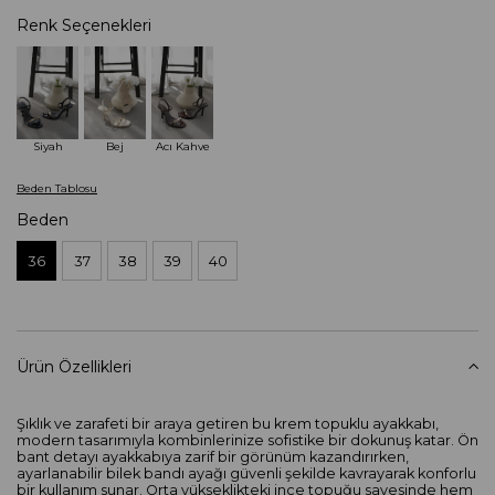
Renk Seçenekleri
Siyah
Bej
Acı Kahve
Beden Tablosu
Beden
36
37
38
39
40
Ürün Özellikleri
Şıklık ve zarafeti bir araya getiren bu krem topuklu ayakkabı,
modern tasarımıyla kombinlerinize sofistike bir dokunuş katar. Ön
bant detayı ayakkabıya zarif bir görünüm kazandırırken,
ayarlanabilir bilek bandı ayağı güvenli şekilde kavrayarak konforlu
bir kullanım sunar. Orta yükseklikteki ince topuğu sayesinde hem