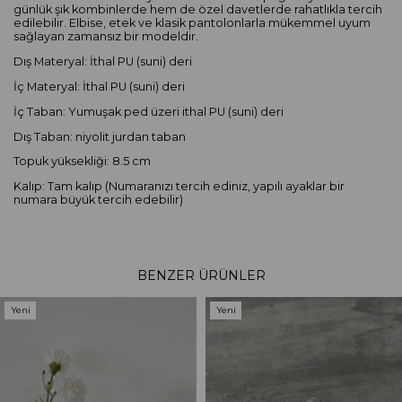
günlük şık kombinlerde hem de özel davetlerde rahatlıkla tercih
edilebilir. Elbise, etek ve klasik pantolonlarla mükemmel uyum
sağlayan zamansız bir modeldir.
Dış Materyal: İthal PU (suni) deri
İç Materyal: İthal PU (suni) deri
İç Taban: Yumuşak ped üzeri ithal PU (suni) deri
Dış Taban: niyolit jurdan taban
Topuk yüksekliği: 8.5 cm
Kalıp: Tam kalıp (Numaranızı tercih ediniz, yapılı ayaklar bir
numara büyük tercih edebilir)
BENZER ÜRÜNLER
Yeni
Yeni
Ürün
Ürün