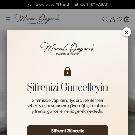
Yeni üyelere özel
%5 indirim!
Kod: MERHABA5
0
×