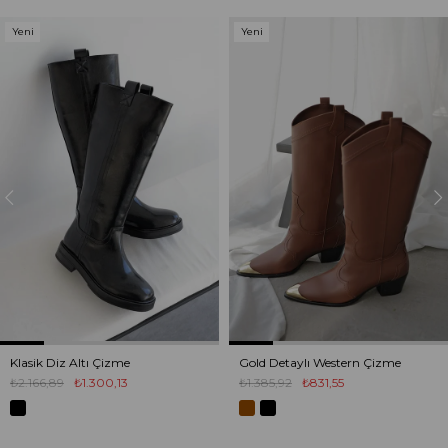
Yeni
Yeni
Ürün
Ürün
Klasik Diz Altı Çizme
Gold Detaylı Western Çizme
₺2.166,89
₺1.300,13
₺1.385,92
₺831,55