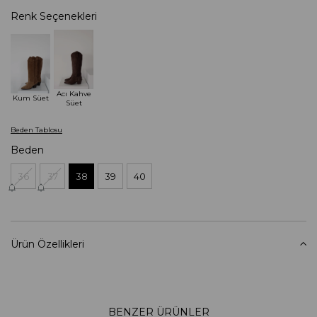
Renk Seçenekleri
Acı Kahve
Kum Süet
Süet
Beden Tablosu
Beden
36
37
38
39
40
Ürün Özellikleri
BENZER ÜRÜNLER