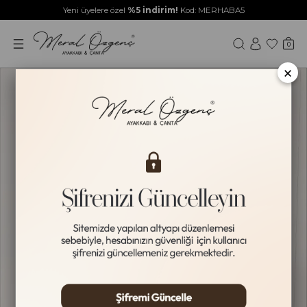
Yeni üyelere özel
%5 indirim!
Kod: MERHABA5
0
×