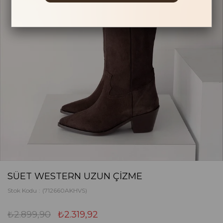
SÜET WESTERN UZUN ÇIZME
Stok Kodu
(712660AKHVS)
₺2.899,90
₺2.319,92