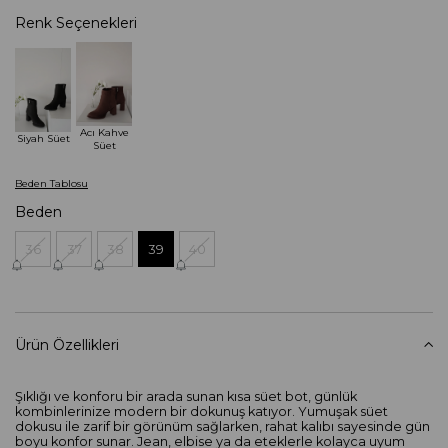
Renk Seçenekleri
Acı Kahve
Siyah Süet
Süet
Beden Tablosu
Beden
36
37
38
39
40
Ürün Özellikleri
Şıklığı ve konforu bir arada sunan kısa süet bot, günlük
kombinlerinize modern bir dokunuş katıyor. Yumuşak süet
dokusu ile zarif bir görünüm sağlarken, rahat kalıbı sayesinde gün
boyu konfor sunar. Jean, elbise ya da eteklerle kolayca uyum