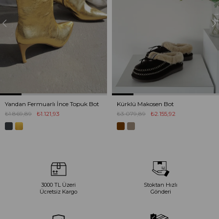
Yandan Fermuarlı İnce Topuk Bot
Kürklü Makosen Bot
₺1.869,89
₺1.121,93
₺3.079,89
₺2.155,92
3000 TL Üzeri
Stoktan Hızlı
Ücretsiz Kargo
Gönderi