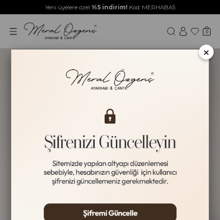
Yeni üyelere özel
%5 indirim!
Kod: MERHABA5
0
×