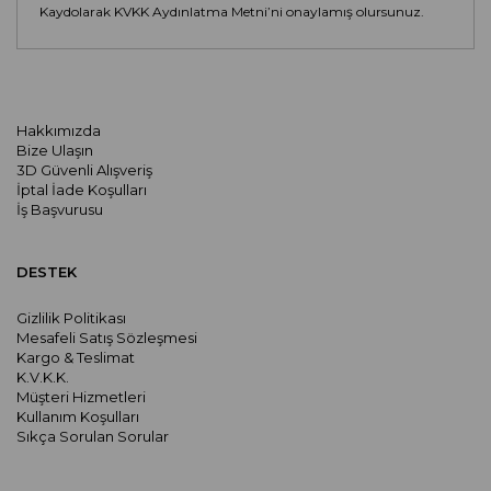
Kaydolarak KVKK Aydınlatma Metni’ni onaylamış olursunuz.
Hakkımızda
Bize Ulaşın
3D Güvenli Alışveriş
İptal İade Koşulları
İş Başvurusu
DESTEK
Gizlilik Politikası
Mesafeli Satış Sözleşmesi
Kargo & Teslimat
K.V.K.K.
Müşteri Hizmetleri
Kullanım Koşulları
Sıkça Sorulan Sorular