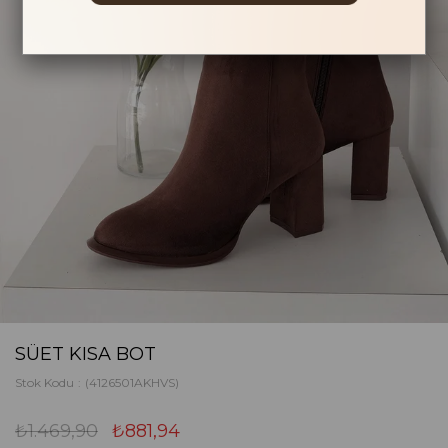
SÜET KISA BOT
Stok Kodu
(4126501AKHVS)
₺1.469,90
₺881,94