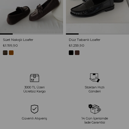
Süet Nakışlı Loafer
Düz Tabanlı Loafer
₺1.199,90
₺1.259,90
3000 TL Üzeri
Stoktan Hızlı
Ücretsiz Kargo
Gönderi
Güvenli Alışveriş
14 Gün İçerisinde
İade Garantisi