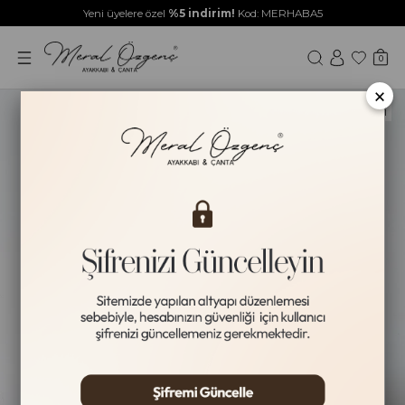
Yeni üyelere özel
%5 indirim!
Kod: MERHABA5
0
×
HAKİKİ DERİ