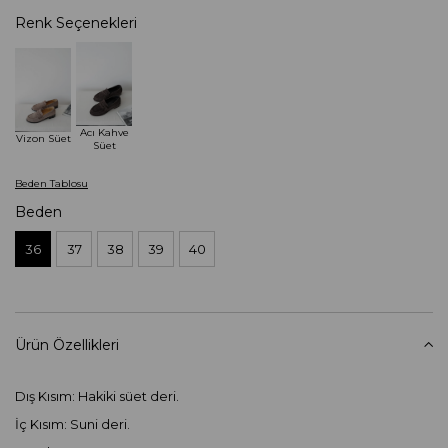
Renk Seçenekleri
Acı Kahve
Vizon Süet
Süet
Beden Tablosu
Beden
36
37
38
39
40
Ürün Özellikleri
Dış Kısım: Hakiki süet deri.
İç Kısım: Suni deri.