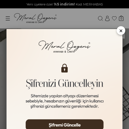
Yeni üyelere özel
%5 indirim!
Kod: MERHABA5
0
×
Yeni Ürün