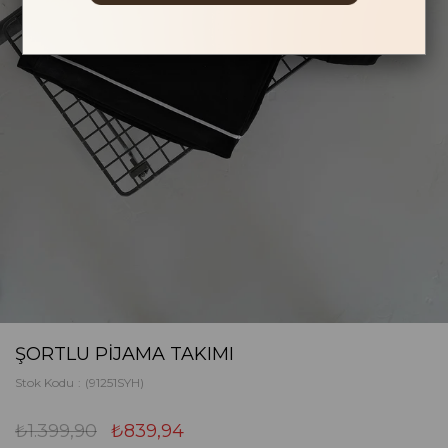
ŞORTLU PIJAMA TAKIMI
Stok Kodu
(91251SYH)
₺1.399,90
₺839,94