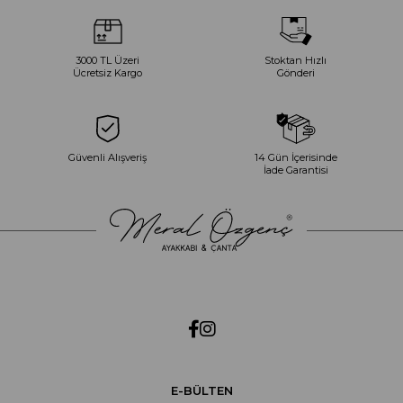
3000 TL Üzeri
Stoktan Hızlı
Ücretsiz Kargo
Gönderi
Güvenli Alışveriş
14 Gün İçerisinde
İade Garantisi
E-BÜLTEN