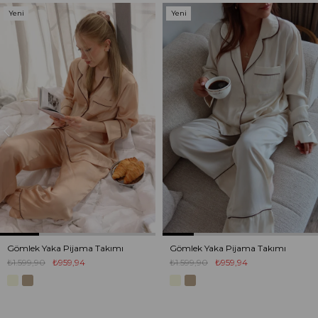
Yeni
Yeni
Ürün
Ürün
Gömlek Yaka Pijama Takımı
Gömlek Yaka Pijama Takımı
₺1.599,90
₺959,94
₺1.599,90
₺959,94