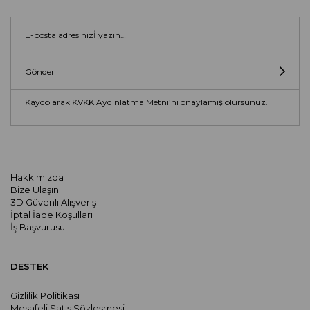
Gönder
Kaydolarak KVKK Aydınlatma Metni’ni onaylamış olursunuz.
Hakkımızda
Bize Ulaşın
3D Güvenli Alışveriş
İptal İade Koşulları
İş Başvurusu
DESTEK
Gizlilik Politikası
Mesafeli Satış Sözleşmesi