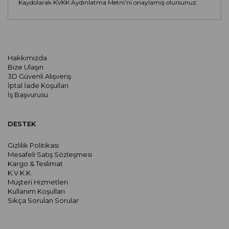
Kaydolarak KVKK Aydınlatma Metni’ni onaylamış olursunuz.
Hakkımızda
Bize Ulaşın
3D Güvenli Alışveriş
İptal İade Koşulları
İş Başvurusu
DESTEK
Gizlilik Politikası
Mesafeli Satış Sözleşmesi
Kargo & Teslimat
K.V.K.K.
Müşteri Hizmetleri
Kullanım Koşulları
Sıkça Sorulan Sorular