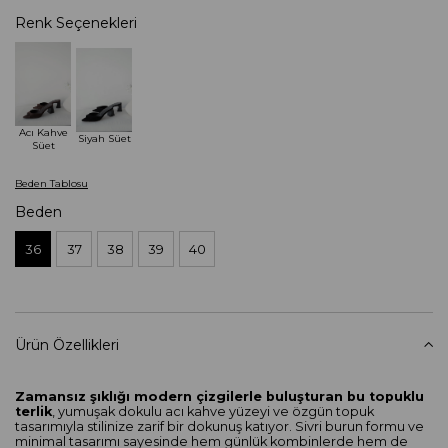
Renk Seçenekleri
Acı Kahve
Siyah Süet
Süet
Beden Tablosu
Beden
36
37
38
39
40
Ürün Özellikleri
Zamansız şıklığı modern çizgilerle buluşturan bu topuklu
terlik
, yumuşak dokulu acı kahve yüzeyi ve özgün topuk
tasarımıyla stilinize zarif bir dokunuş katıyor. Sivri burun formu ve
minimal tasarımı sayesinde hem günlük kombinlerde hem de