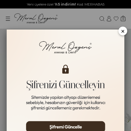
Yeni üyelere özel
%5 indirim!
Kod: MERHABA5
0
×