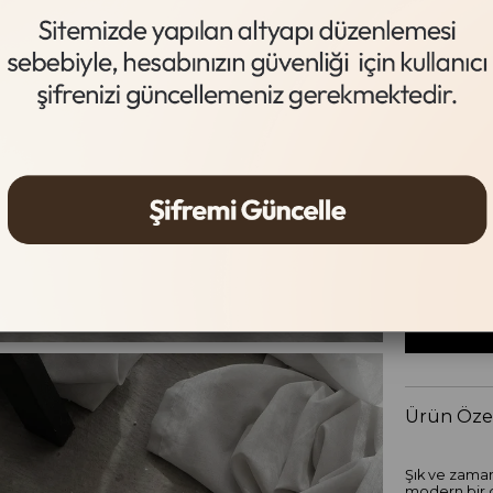
Siyah
Beden Tab
Beden
36
37
Ürün Özel
Şık ve zaman
modern bir d