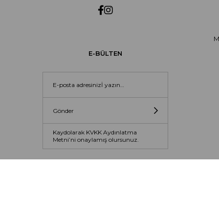
M
E-BÜLTEN
Gönder
Kaydolarak KVKK Aydınlatma
Metni’ni onaylamış olursunuz.