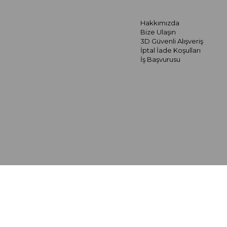
Hakkımızda
Bize Ulaşın
3D Güvenli Alışveriş
İptal İade Koşulları
İş Başvurusu