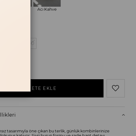
Bej
Acı Kahve
losu
38
39
40
likleri
sız tasarımıyla öne çıkan bu terlik, günlük kombinlerinize
okunuş katıyor. Sivri burun formu ve sade bant detayı