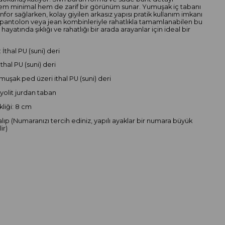
em minimal hem de zarif bir görünüm sunar. Yumuşak iç tabanı
for sağlarken, kolay giyilen arkasız yapısı pratik kullanım imkanı
e, pantolon veya jean kombinleriyle rahatlıkla tamamlanabilen bu
hayatında şıklığı ve rahatlığı bir arada arayanlar için ideal bir
 İthal PU (suni) deri
İthal PU (suni) deri
muşak ped üzeri ithal PU (suni) deri
iyolit jurdan taban
liği: 8 cm
alıp (Numaranızı tercih ediniz, yapılı ayaklar bir numara büyük
ir)