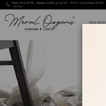
0850 304 23 78 - Destek (Hafta içi 09:00 - 17.30 / Cumartesi 09:00
- 13:00)
YENİ SEZ