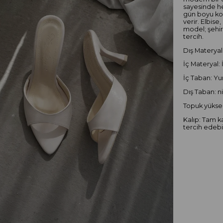
sayesinde h
gün boyu kon
verir. Elbis
model; şehir 
tercih.
Dış Materyal:
İç Materyal: 
İç Taban: Yu
Dış Taban: n
Topuk yüksek
Kalıp: Tam k
tercih edebil