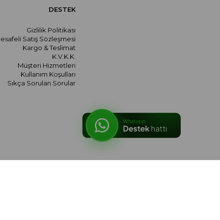
DESTEK
Gizlilik Politikası
esafeli Satış Sözleşmesi
Kargo & Teslimat
K.V.K.K.
Müşteri Hizmetleri
Kullanım Koşulları
Sıkça Sorulan Sorular
© 2026 meralozgenc.com - Tüm hakları saklıdır.