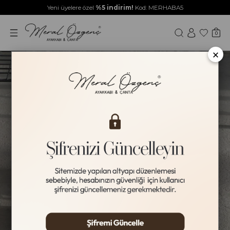
Yeni üyelere özel
%5 indirim!
Kod: MERHABA5
0
×