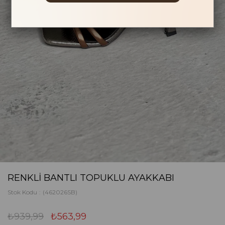
RENKLI BANTLI TOPUKLU AYAKKABI
Stok Kodu
(462026SB)
₺939,99
₺563,99