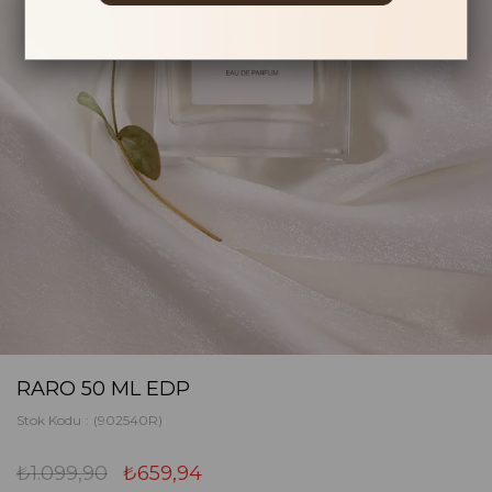
RARO 50 ML EDP
Stok Kodu
(902540R)
₺1.099,90
₺659,94