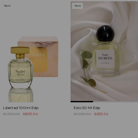
Yeni
Yeni
Ürün
Ürün
Libertad 100ml Edp
Esto 50 Ml Edp
₺1.399,90
₺839,94
₺1.099,90
₺659,94