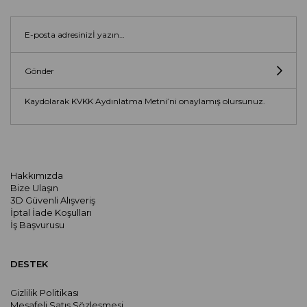
Gönder
Kaydolarak KVKK Aydınlatma Metni’ni onaylamış olursunuz.
Hakkımızda
Bize Ulaşın
3D Güvenli Alışveriş
İptal İade Koşulları
İş Başvurusu
DESTEK
Gizlilik Politikası
Mesafeli Satış Sözleşmesi