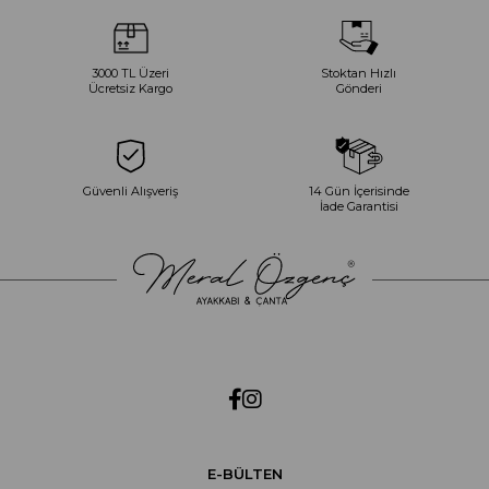
3000 TL Üzeri
Stoktan Hızlı
Ücretsiz Kargo
Gönderi
Güvenli Alışveriş
14 Gün İçerisinde
İade Garantisi
E-BÜLTEN