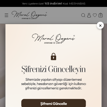
Yeni üyelere özel
%5 indirim!
Kod: MERHABA5
0
×