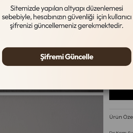
Acı Kahve
Süet
Beden Tab
Beden
36
37
Ürün Özel
Dış Kısım: Su