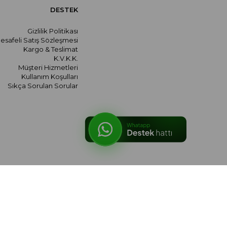
DESTEK
Gizlilik Politikası
esafeli Satış Sözleşmesi
Kargo & Teslimat
K.V.K.K.
Müşteri Hizmetleri
Kullanım Koşulları
Sıkça Sorulan Sorular
© 2026 meralozgenc.com - Tüm hakları saklıdır.