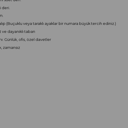
i deri.
m.
alıp (Buçuklu veya taraklı ayaklar bir numara büyük tercih ediniz.)
 ve dayanıklı taban
ı: Günlük, ofis, özel davetler
şık, zamansız