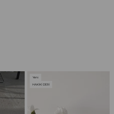
Yeni
Ürün
HAKİKİ DERİ