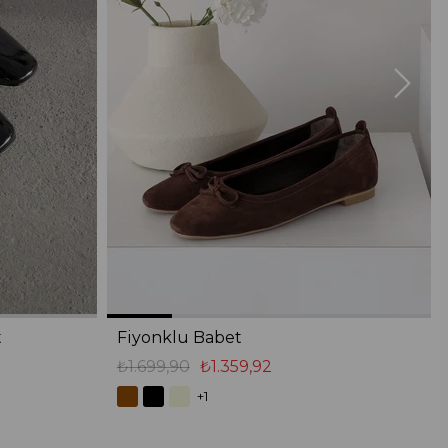
t
Fiyonklu Babet
₺1.699,90
₺1.359,92
+1