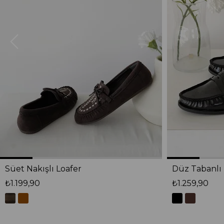
Süet Nakışlı Loafer
Düz Tabanlı 
₺1.199,90
₺1.259,90