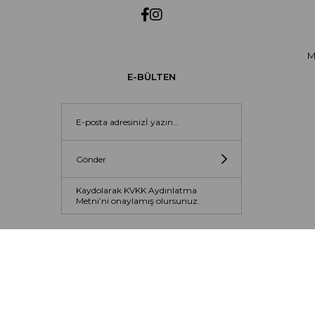
M
E-BÜLTEN
Gönder
Kaydolarak KVKK Aydınlatma
Metni’ni onaylamış olursunuz.