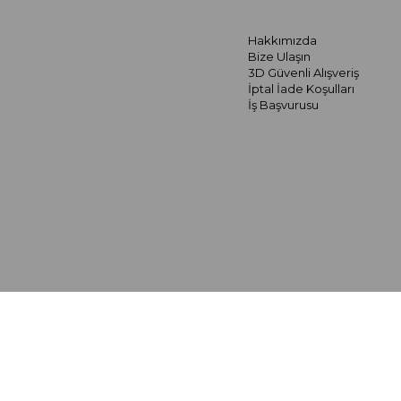
Hakkımızda
Bize Ulaşın
3D Güvenli Alışveriş
İptal İade Koşulları
İş Başvurusu