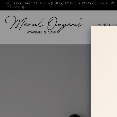
0850 304 23 78 - Destek (Hafta içi 09:00 - 17.30 / Cumartesi 09:00
- 13:00)
YENİ SEZ