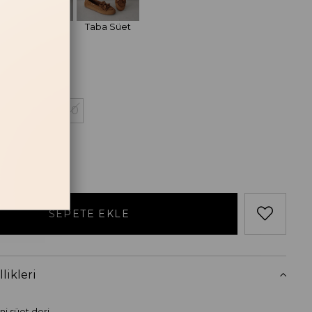
Siyah Süet
Taba Süet
losu
38
39
40
likleri
ni süet deri.