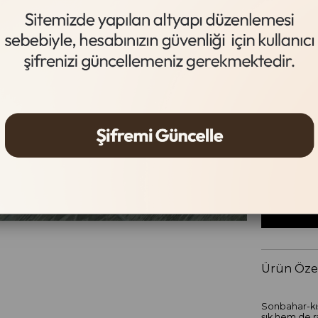
Vizon
Beden Tab
Beden
36
37
Ürün Özel
Sonbahar-kı
şık hem de r