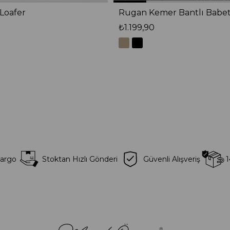
Loafer
Rugan Kemer Bantlı Babe
₺1.199,90
Kargo
Stoktan Hızlı Gönderi
Güvenli Alışveriş
1