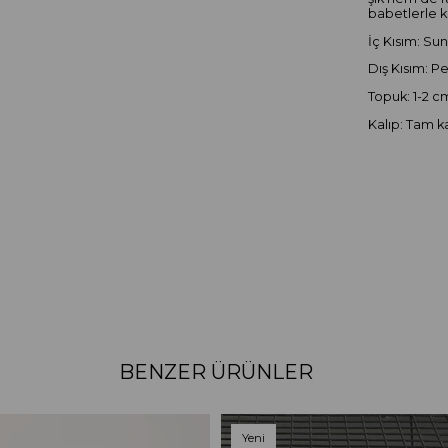
babetlerle k
İç Kısım: Sun
Dış Kısım: Pe
Topuk: 1-2 c
Kalıp: Tam ka
BENZER ÜRÜNLER
Yeni