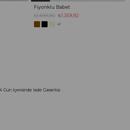
t
Fiyonklu Babet
₺1.699,90
₺1.359,92
+1
4 Gün İçerisinde İade Garantisi