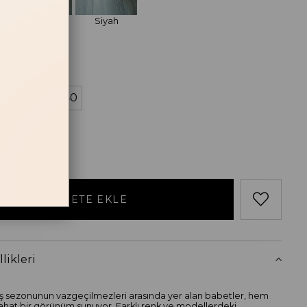
Taba
Siyah
losu
38
39
40
likleri
ş sezonunun vazgeçilmezleri arasında yer alan babetler, hem
ahat bir görünüm sunuyor. Farklı renk ve modellerdeki