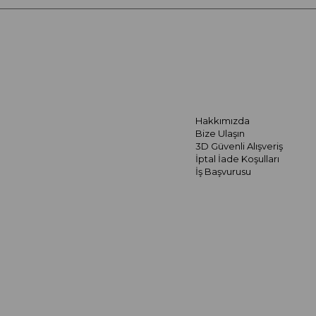
Hakkımızda
Bize Ulaşın
3D Güvenli Alışveriş
İptal İade Koşulları
İş Başvurusu