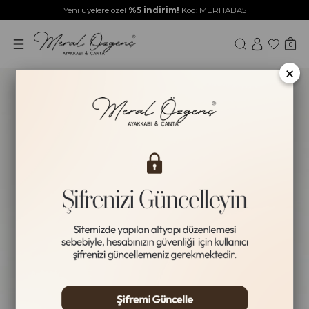
Yeni üyelere özel
%5 indirim!
Kod: MERHABA5
0
×