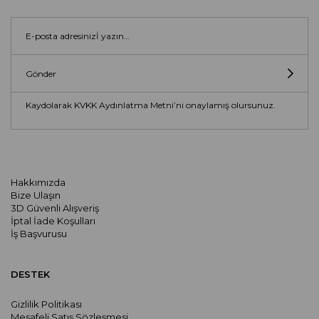
Gönder
Kaydolarak KVKK Aydınlatma Metni’ni onaylamış olursunuz.
Hakkımızda
Bize Ulaşın
3D Güvenli Alışveriş
İptal İade Koşulları
İş Başvurusu
DESTEK
Gizlilik Politikası
Mesafeli Satış Sözleşmesi