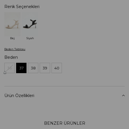
Renk Seçenekleri
Bej
Siyah
Beden Tablosu
Beden
36
37
38
39
40
Ürün Özellikleri
BENZER ÜRÜNLER