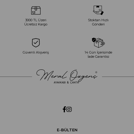
3000 TL Üzeri
Stoktan Hızlı
Ücretsiz Kargo
Gönderi
Güvenli Alışveriş
14 Gün İçerisinde
İade Garantisi
E-BÜLTEN