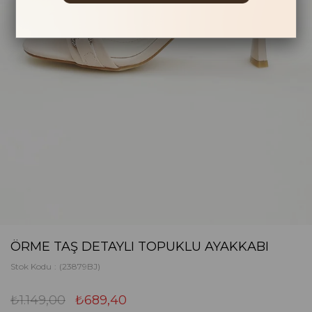
ÖRME TAŞ DETAYLI TOPUKLU AYAKKABI
Stok Kodu
(23879BJ)
₺1.149,00
₺689,40