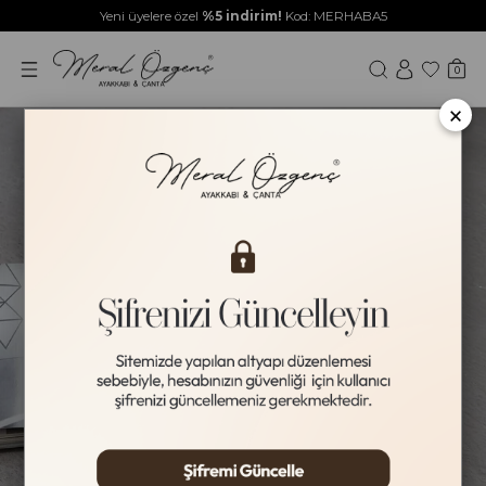
Yeni üyelere özel
%5 indirim!
Kod: MERHABA5
0
×