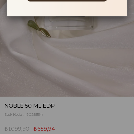
NOBLE 50 ML EDP
Stok Kodu
(902555N)
₺1.099,90
₺659,94