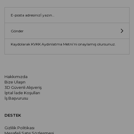
Gönder
Kaydolarak KVKK Aydınlatma Metni’ni onaylamış olursunuz.
Hakkımızda
Bize Ulaşın
3D Güvenli Alışveriş
İptal İade Koşulları
İş Başvurusu
DESTEK
Gizlilik Politikası
Mesafeli Satış Sözleşmesi