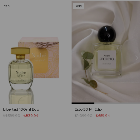
Yeni
Yeni
Ürün
Ürün
Libertad 100ml Edp
Esto 50 Ml Edp
₺1.399,90
₺839,94
₺1.099,90
₺659,94