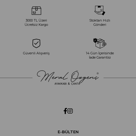
3000 TL Üzeri
Stoktan Hızlı
Ücretsiz Kargo
Gönderi
Güvenli Alışveriş
14 Gün İçerisinde
İade Garantisi
E-BÜLTEN