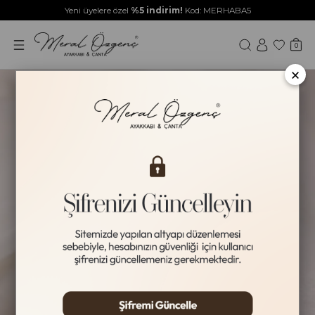
Yeni üyelere özel
%5 indirim!
Kod: MERHABA5
0
×