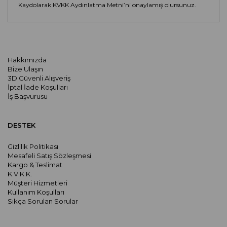
Kaydolarak KVKK Aydınlatma Metni’ni onaylamış olursunuz.
Hakkımızda
Bize Ulaşın
3D Güvenli Alışveriş
İptal İade Koşulları
İş Başvurusu
DESTEK
Gizlilik Politikası
Mesafeli Satış Sözleşmesi
Kargo & Teslimat
K.V.K.K.
Müşteri Hizmetleri
Kullanım Koşulları
Sıkça Sorulan Sorular