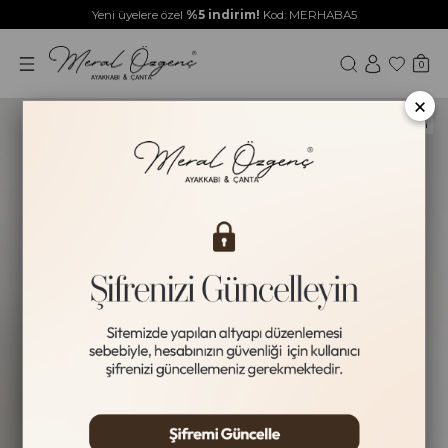
Yeni üyelere özel
%5 indirim!
Kod: MERHABA5
0
×
Yeni Ürün