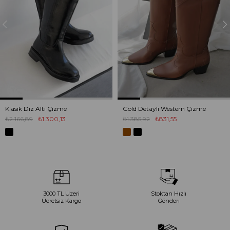
Klasik Diz Altı Çizme
Gold Detaylı Western Çizme
₺2.166,89
₺1.300,13
₺1.385,92
₺831,55
3000 TL Üzeri
Stoktan Hızlı
Ücretsiz Kargo
Gönderi