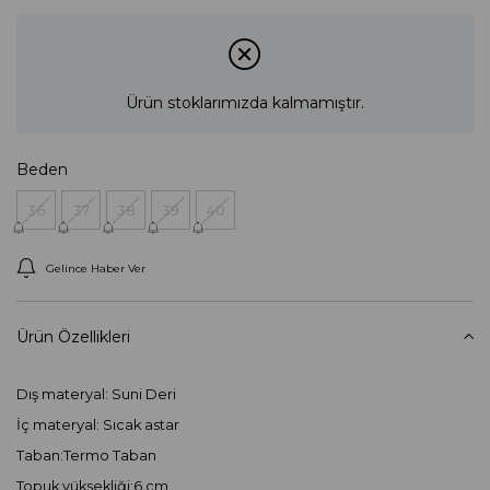
Ürün stoklarımızda kalmamıştır.
Beden
36
37
38
39
40
Gelince Haber Ver
Ürün Özellikleri
Dış materyal: Suni Deri
İç materyal: Sıcak astar
Taban:Termo Taban
Topuk yüksekliği:6 cm