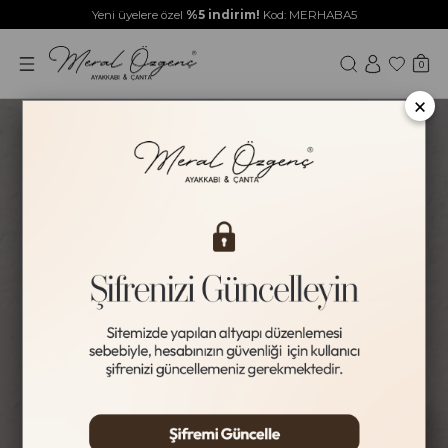
Yeni üyelere özel
%5 indirim!
Kod: MERHABA5
0
×