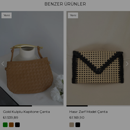
BENZER ÜRÜNLER
Yeni
Yeni
Ürün
Ürün
Gold Kulplu Kapitone Çanta
Hasır Zarf Model Çanta
₺1.539,89
₺1.169,90