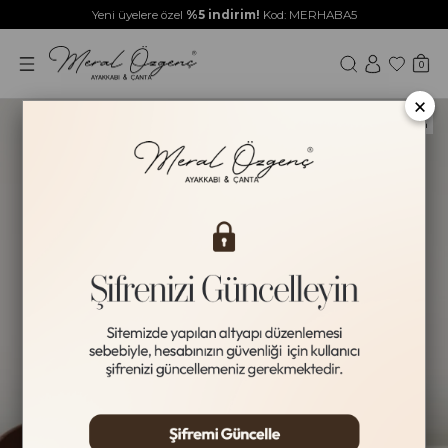
Yeni üyelere özel
%5 indirim!
Kod: MERHABA5
0
×
Yeni Ürün